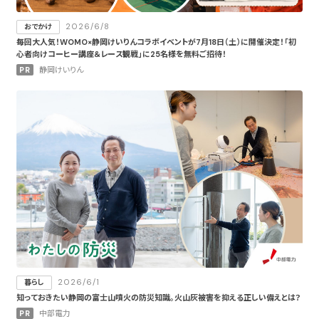
2026/6/8
おでかけ
毎回大人気！WOMO×静岡けいりんコラボイベントが7月18日（土）に開催決定！「初
心者向けコーヒー講座＆レース観戦」に25名様を無料ご招待！
PR
静岡けいりん
2026/6/1
暮らし
知っておきたい静岡の富士山噴火の防災知識。火山灰被害を抑える正しい備えとは？
PR
中部電力