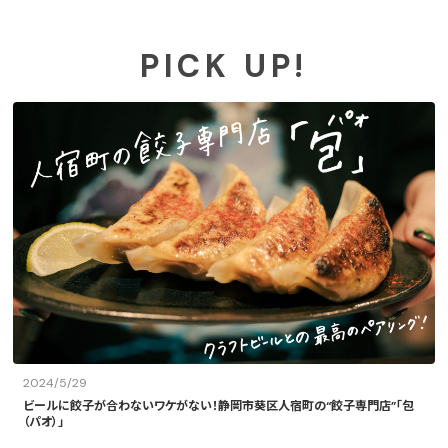
PICK UP!
2024/5/29
ビールに餃子が合わないワケがない！静岡市葵区人宿町の“餃子専門店”「包
（パオ）」