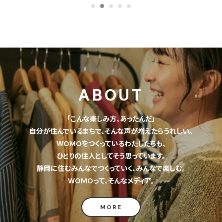
ABOUT
「こんな楽しみ方、あったんだ」
自分が住んでいるまちで、そんな声が増えたらうれしい。
WOMOをつくっているわたしたちも、
ひとりの住人としてそう思っています。
静岡に住むみんなでつくっていく、みんなで楽しむ。
WOMOって、そんなメディア。
MORE