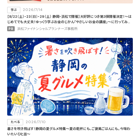
2026/7/14
学ぶ
【8/22（土）・23（日）・29（土） 静岡・浜松で開催】大好評につき第3弾開催決定！〜は
じめてでも大丈夫！ゆっくり学ぶお金のじかん「やさしいお金の講座」〜に行ってみよ
う。
PR
浜松ファイナンシャルプランナーズ事務所
2026/7/10
たべる
暑さを吹き飛ばす！静岡の夏グルメ特集～夏の乾杯にも、ご褒美ごはんにも。今味わ
いたいひと皿～