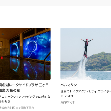
浜名湖レークサイドプラザ 三ヶ日
ベルマリン
温泉 万葉の華
注目のレイクアクティビティ「フライボ
ド」に挑戦！
プロジェクションマッピングで幻想的な
湯浴みを
湖西市 利木
浜松市浜名区 三ヶ日町下尾奈