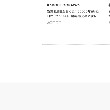
KADODE OOIGAWA
新東名島田金谷IC近くに2020年11月12
日オープン！ 緑茶・農業・観光の体験型フ
ードパーク
島田市 竹下