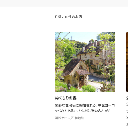
件数：
111件のお店
ぬくもりの森
閑静な住宅街に突如現れる、中世ヨーロ
ッパのとある小さな村に迷い込んだかの
ような集落
浜松市中央区 和地町