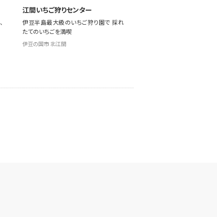
江間いちご狩りセンター
、
伊豆半島最大級のいちご狩り園で 採れ
ト
たてのいちごを満喫
伊豆の国市 北江間