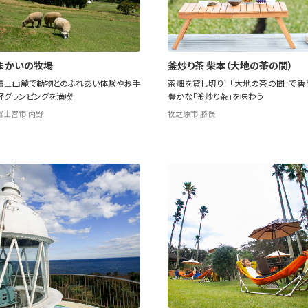
まかいの牧場
釜炒り茶 柴本（大地の茶の間）
富士山麓で動物とのふれあい体験やお手
茶畑を貸し切り！ 「大地の茶の間」で香
軽グランピングを満喫
豊かな「釜炒り茶」を味わう
富士宮市 内野
牧之原市 勝俣