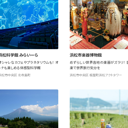
浜松科学館 みらいーら
浜松市楽器博物館
オシャレなカフェやプラネタリウムも！ オ
めずらしい世界各地の楽器がズラリ！ 
トナも楽しめる体感型科学館
楽で世界旅行気分を
浜松市中央区 北寺島町
浜松市中央区 板屋町浜松アクトタワー