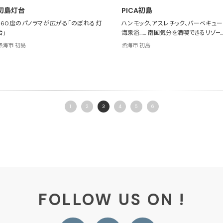
初島灯台
PICA初島
360度のパノラマが広がる「のぼれる灯
ハンモック、アスレチック、バーベキュー
台」
海泉浴…… 南国気分を満喫できるリゾー
施設
熱海市 初島
熱海市 初島
1
2
3
4
5
6
FOLLOW US ON !