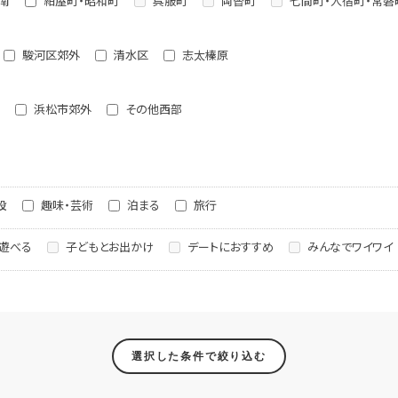
南
紺屋町・昭和町
呉服町
両替町
七間町・人宿町・常磐
駿河区郊外
清水区
志太榛原
浜松市郊外
その他西部
設
趣味・芸術
泊まる
旅行
遊べる
子どもとお出かけ
デートにおすすめ
みんなでワイワイ
選択した条件で絞り込む