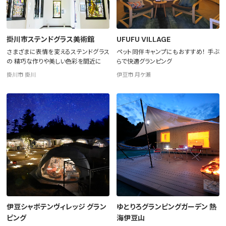
掛川市ステンドグラス美術館
UFUFU VILLAGE
さまざまに表情を変えるステンドグラス
ペット同伴キャンプにもおすすめ！ 手ぶ
の 精巧な作りや美しい色彩を間近に
らで快適グランピング
掛川市 掛川
伊豆市 月ケ瀬
伊豆シャボテンヴィレッジ グラン
ゆとりろグランピングガーデン 熱
ピング
海伊豆山