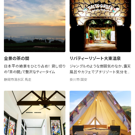
全景の茶の間
リバティーリゾート大東温泉
日本平の絶景をひとり占め！ 貸し切り
ジャングルのような雰囲気のなか、露天
の「茶の間」で贅沢なティータイム
風呂やカフェでプチリゾート気分を満
喫！
静岡市清水区 馬走
掛川市 国安