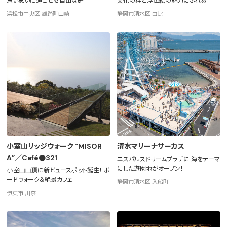
思い思いに過ごせる自由な庭
文化の粋と浮世絵の魅力にふれる
浜松市中央区 雄踏町山崎
静岡市清水区 由比
小室山リッジウォーク “MISOR
清水マリーナサーカス
A”／Café●321
エスパルスドリームプラザに 海をテーマ
にした遊園地がオープン！
小室山山頂に新ビュースポット誕生！ ボ
ードウォーク＆絶景カフェ
静岡市清水区 入船町
伊東市 川奈