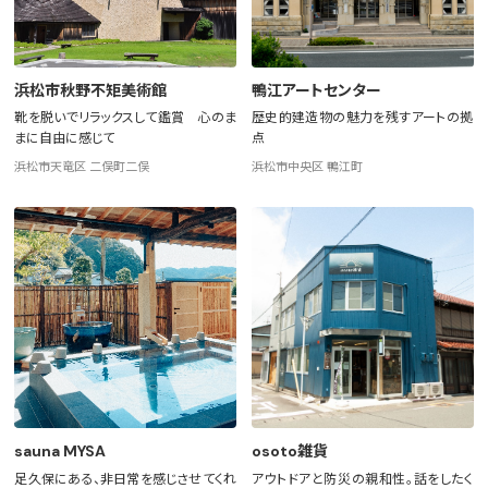
浜松市秋野不矩美術館
鴨江アートセンター
靴を脱いでリラックスして鑑賞 心のま
歴史的建造物の魅力を残すアートの拠
まに自由に感じて
点
浜松市天竜区 二俣町二俣
浜松市中央区 鴨江町
sauna MYSA
osoto雑貨
足久保にある、非日常を感じさせてくれ
アウトドアと防災の親和性。話をしたく