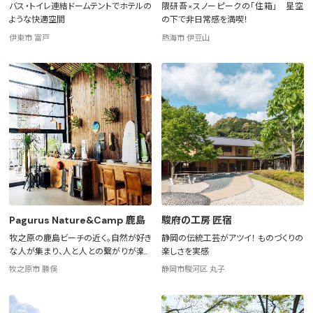
バス・トイレ連結ドームテントでホテルの
隈研吾×スノーピークの「住箱」 星空
ような快適空間
の下で非日常感を満喫！
伊東市 富戸
熱海市 伊豆山
Pagurus Nature&Camp 鹿島
駿府の工房 匠宿
牧之原の鹿島ビーチの近く。自然が好き
静岡の伝統工芸がアツイ！ ものづくりの
な人が集まり、人と人との繋がりが楽し
楽しさを実感
めるゲストハウス
牧之原市 勝俣
静岡市駿河区 丸子