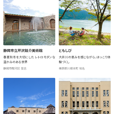
静岡市立芹沢銈介美術館
ともしび
春夏秋冬を大切にした レトロモダンな
大井川の恵みを感じながら、ほっこり体
温かみのある世界
験づくし
静岡市駿河区 登呂
榛原郡川根本町 地名