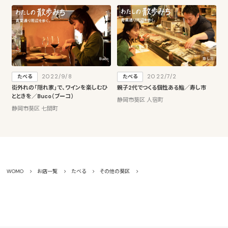
2022/9/8
2022/7/2
たべる
たべる
街外れの「隠れ家」で、ワインを楽しむひ
親子2代でつくる個性ある鮨／寿し市
とときを／Buco（ブーコ）
静岡市葵区 人宿町
静岡市葵区 七間町
WOMO
お店一覧
たべる
その他の葵区