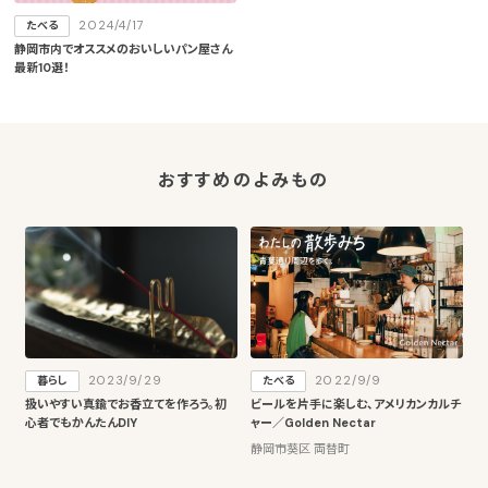
2024/4/17
たべる
静岡市内でオススメのおいしいパン屋さん
最新10選！
おすすめのよみもの
2023/9/29
2022/9/9
暮らし
たべる
扱いやすい真鍮でお香立てを作ろう。初
ビールを片手に楽しむ、アメリカンカルチ
心者でもかんたんDIY
ャー／Golden Nectar
静岡市葵区 両替町