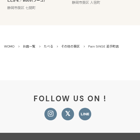
とときを／Buco（ブーコ）
静岡市葵区 人宿町
静岡市葵区 七間町
WOMO
お店一覧
たべる
その他の葵区
Pain SiNGE 追手町店
FOLLOW US ON !