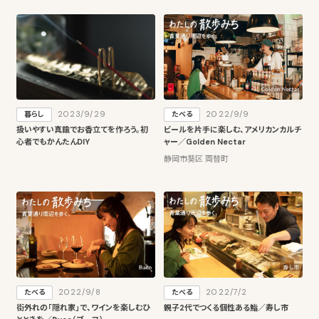
2023/9/29
2022/9/9
暮らし
たべる
扱いやすい真鍮でお香立てを作ろう。初
ビールを片手に楽しむ、アメリカンカルチ
心者でもかんたんDIY
ャー／Golden Nectar
静岡市葵区 両替町
2022/9/8
2022/7/2
たべる
たべる
街外れの「隠れ家」で、ワインを楽しむひ
親子2代でつくる個性ある鮨／寿し市