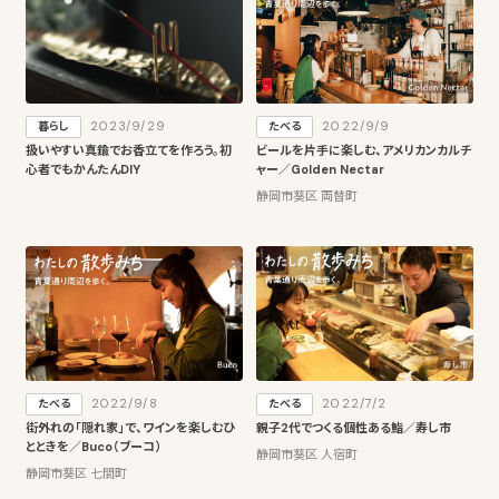
2023/9/29
2022/9/9
暮らし
たべる
扱いやすい真鍮でお香立てを作ろう。初
ビールを片手に楽しむ、アメリカンカルチ
心者でもかんたんDIY
ャー／Golden Nectar
静岡市葵区 両替町
2022/9/8
2022/7/2
たべる
たべる
街外れの「隠れ家」で、ワインを楽しむひ
親子2代でつくる個性ある鮨／寿し市
とときを／Buco（ブーコ）
静岡市葵区 人宿町
静岡市葵区 七間町