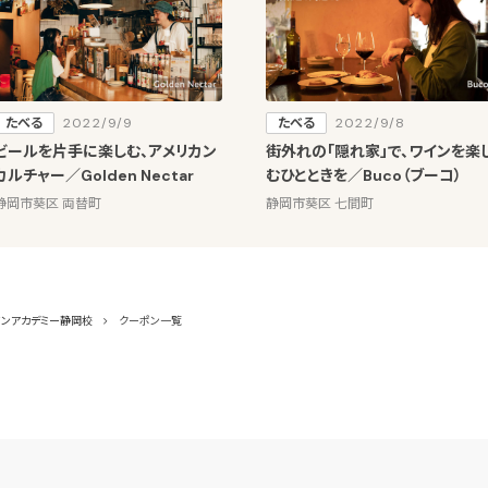
たべる
2022/9/9
たべる
2022/9/8
ビールを片手に楽しむ、アメリカン
街外れの「隠れ家」で、ワインを楽
カルチャー／Golden Nectar
むひとときを／Buco（ブーコ）
静岡市葵区 両替町
静岡市葵区 七間町
マンアカデミー静岡校
クーポン一覧