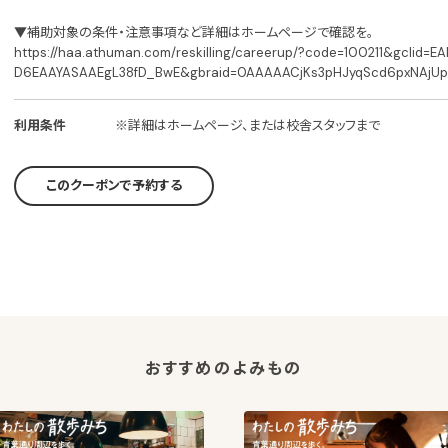
▼補助対象の条件・注意事項など詳細はホームページで確認を。
https://haa.athuman.com/reskilling/careerup/?code=100211&gcli
D6EAAYASAAEgL38fD_BwE&gbraid=0AAAAACjKs3pHJyqScd6pxNAjUpi
利用条件
※詳細はホームページ、または校舎スタッフまで
このクーポンで予約する
おすすめのよみもの