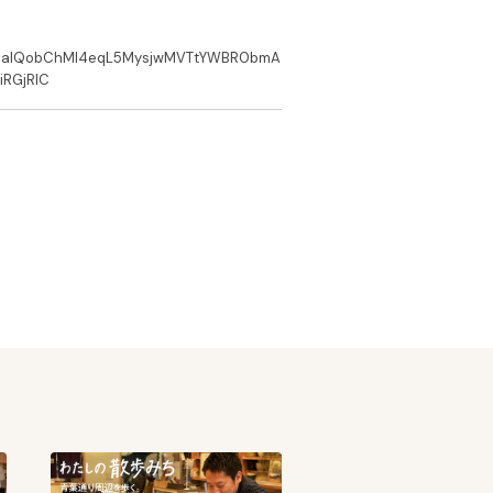
d=EAIaIQobChMI4eqL5MysjwMVTtYWBR0bmA
RGjRlC