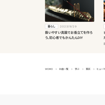
暮らし
2023/9/29
扱いやすい真鍮でお香立てを作ろ
う。初心者でもかんたんDIY
WOMO
お店一覧
学ぶ
葵区
ヒュー