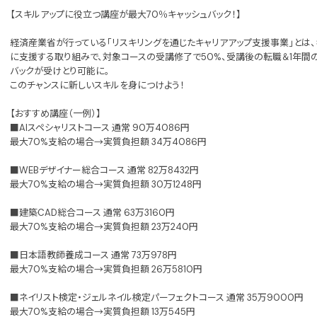
【スキルアップに役立つ講座が最大70％キャッシュバック！】
経済産業省が行っている「リスキリングを通じたキャリアアップ支援事業」とは、
に支援する取り組みで、対象コースの受講修了で50%、受講後の転職＆1年間の
バックが受けとり可能に。
このチャンスに新しいスキルを身につけよう！
【おすすめ講座（一例）】
■AIスペシャリストコース 通常 90万4086円
最大70%支給の場合→実質負担額 34万4086円
■WEBデザイナー総合コース 通常 82万8432円
最大70%支給の場合→実質負担額 30万1248円
■建築CAD総合コース 通常 63万3160円
最大70%支給の場合→実質負担額 23万240円
■日本語教師養成コース 通常 73万978円
最大70%支給の場合→実質負担額 26万5810円
■ネイリスト検定・ジェルネイル検定パーフェクトコース 通常 35万9000円
最大70%支給の場合→実質負担額 13万545円