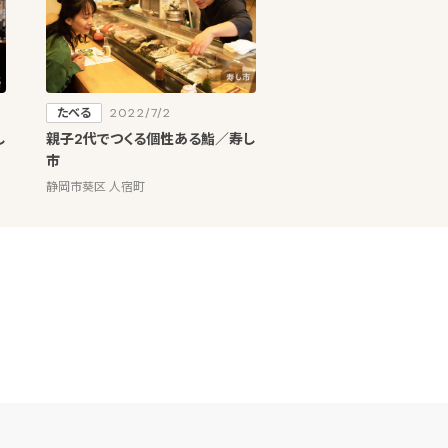
たべる
2022/7/2
し
親子2代でつくる個性ある鮨／寿し
市
静岡市葵区 人宿町