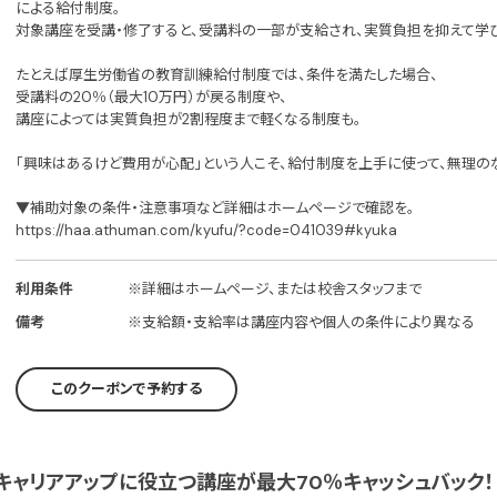
による給付制度。
対象講座を受講・修了すると、受講料の一部が支給され、実質負担を抑えて学
たとえば厚生労働省の教育訓練給付制度では、条件を満たした場合、
受講料の20％（最大10万円）が戻る制度や、
講座によっては実質負担が2割程度まで軽くなる制度も。
「興味はあるけど費用が心配」という人こそ、給付制度を上手に使って、無理の
▼補助対象の条件・注意事項など詳細はホームページで確認を。
https://haa.athuman.com/kyufu/?code=041039#kyuka
利用条件
※詳細はホームページ、または校舎スタッフまで
備考
※支給額・支給率は講座内容や個人の条件により異なる
このクーポンで予約する
キャリアアップに役立つ講座が最大70％キャッシュバック！