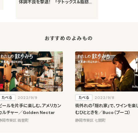
す
体調不良を撃退！ 「デトックス＆脂肪燃
焼コース」体験レポート
おすすめのよみもの
たべる
2022/9/9
たべる
2022/9/8
ビールを片手に楽しむ、アメリカン
街外れの「隠れ家」で、ワインを楽
カルチャー／Golden Nectar
むひとときを／Buco（ブーコ）
静岡市葵区 両替町
静岡市葵区 七間町