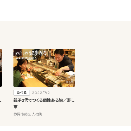
たべる
2022/7/2
し
親子2代でつくる個性ある鮨／寿し
市
静岡市葵区 人宿町