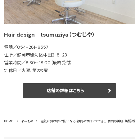
Hair design tsumuziya（つむじや）
電話／054-281-6557
住所／静岡市駿河区中田2-8-23
営業時間／8:30〜18:00（最終受付）
定休日／火曜、第2水曜
店舗の詳細はこちら
HOME
よみもの
湿気に負けない"私"になる。静岡のサロンでできる！梅雨の美肌・美髪対策