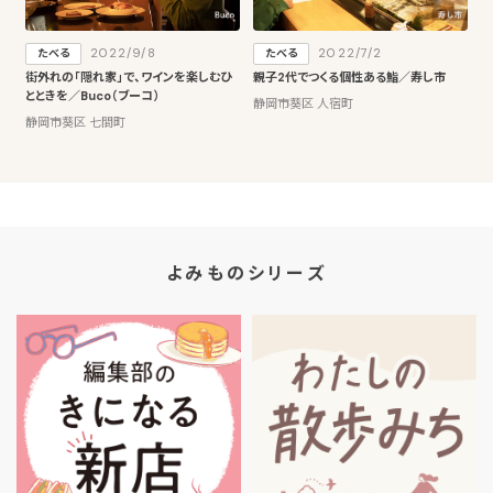
2022/9/8
2022/7/2
たべる
たべる
街外れの「隠れ家」で、ワインを楽しむひ
親子2代でつくる個性ある鮨／寿し市
とときを／Buco（ブーコ）
静岡市葵区 人宿町
静岡市葵区 七間町
よみものシリーズ