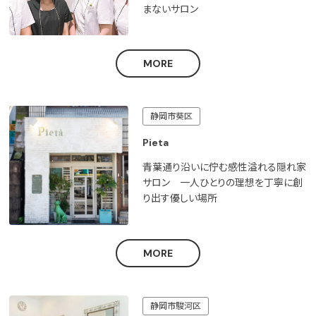
まないサロン
MORE
静岡市葵区
Pieta
青葉通り沿いに佇む感性溢れる隠れ家
サロン 一人ひとりの理想を丁寧に創
り出す優しい場所
MORE
静岡市駿河区