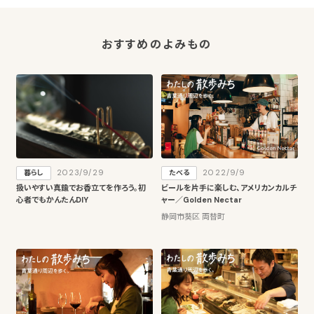
おすすめのよみもの
2023/9/29
2022/9/9
暮らし
たべる
扱いやすい真鍮でお香立てを作ろう。初
ビールを片手に楽しむ、アメリカンカルチ
心者でもかんたんDIY
ャー／Golden Nectar
静岡市葵区 両替町