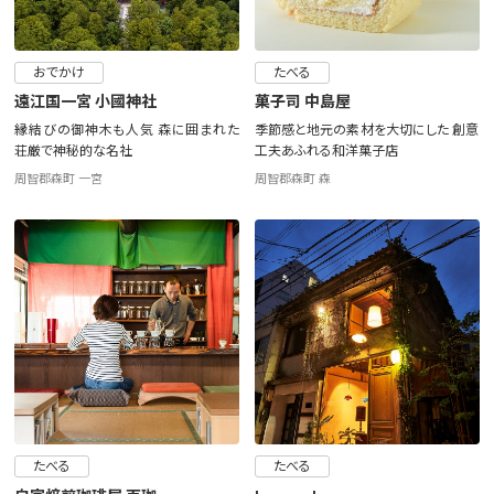
おでかけ
たべる
遠江国一宮 小國神社
菓子司 中島屋
縁結びの御神木も人気 森に囲まれた
季節感と地元の素材を大切にした 創意
荘厳で神秘的な名社
工夫あふれる和洋菓子店
周智郡森町 一宮
周智郡森町 森
たべる
たべる