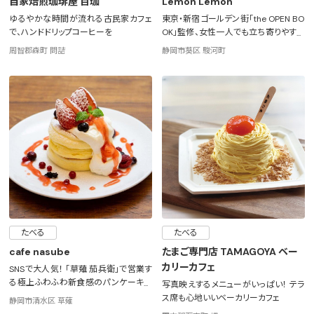
自家焙煎珈琲屋 百珈
Lemon Lemon
ゆるやかな時間が流れる古民家カフェ
東京・新宿ゴールデン街「the OPEN BO
で、ハンドドリップコーヒーを
OK」監修、女性一人でも立ち寄りやすい
レモンサワー専門店
周智郡森町 問詰
静岡市葵区 駿河町
たべる
たべる
cafe nasube
たまご専門店 TAMAGOYA ベー
カリーカフェ
SNSで大人気！ 「草薙 茄兵衛」で営業す
る極上ふわふわ新食感のパンケーキ専
写真映えするメニューがいっぱい！ テラ
門店
ス席も心地いいベーカリーカフェ
静岡市清水区 草薙