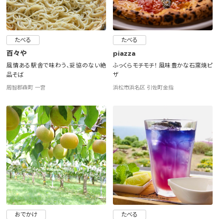
たべる
たべる
百々や
piazza
風情ある駅舎で味わう、妥協のない絶
ふっくらモチモチ！ 風味豊かな石窯焼ピ
品そば
ザ
周智郡森町 一宮
浜松市浜名区 引佐町金指
おでかけ
たべる