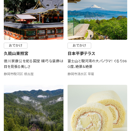
おでかけ
おでかけ
久能山東照宮
日本平夢テラス
徳川家康公を祀る国宝 精巧な装飾は
富士山と駿河湾の大パノラマ！ ぐるり36
目を見張る美しさ
0度、絶景＆絶景
静岡市駿河区 根古屋
静岡市清水区 草薙