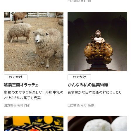
田方郡函南町 畑
おでかけ
おでかけ
酪農王国オラッチェ
かんなみ仏の里美術館
動物のエサやりが楽しい！ 丹那牛乳の
表情豊かな日本美術の粋にうっとり
オリジナルお菓子も充実
田方郡函南町 丹那
田方郡函南町 桑原