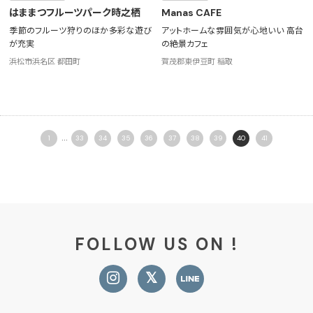
はままつフルーツパーク時之栖
Manas CAFE
季節のフルーツ狩りのほか多彩な遊び
アットホームな雰囲気が心地いい 高台
が充実
の絶景カフェ
浜松市浜名区 都田町
賀茂郡東伊豆町 稲取
...
1
33
34
35
36
37
38
39
40
41
FOLLOW US ON !