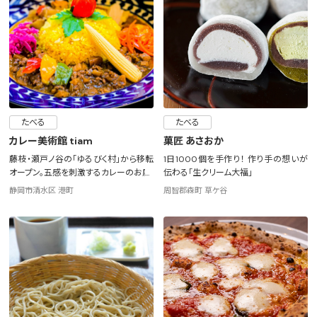
たべる
たべる
カレー美術館 tiam
菓匠 あさおか
藤枝・瀬戸ノ谷の「ゆるびく村」から移転
1日1000個を手作り！ 作り手の想いが
オープン。五感を刺激するカレーのお店
伝わる「生クリーム大福」
静岡市清水区 港町
周智郡森町 草ケ谷