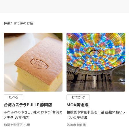
件数：
815件のお店
たべる
おでかけ
台湾カステラPULLF 静岡店
MOA美術館
ふわふわのやさしい味のおやつ「台湾カ
相模灘や伊豆半島を一望 感動体験いっ
ステラ」の専門店
ぱいの美術館
静岡市駿河区 小黒
熱海市 桃山町