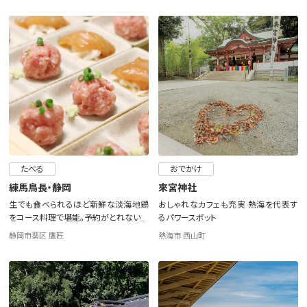
たべる
おでかけ
練馬鳥長・静岡
來宮神社
生でも食べられるほど新鮮な淡海地鶏
おしゃれなカフェも充実 熱海を代表す
をコース料理で堪能。予約がとれない東
るパワースポット
京の名店が静岡に出店
静岡市葵区 鷹匠
熱海市 西山町