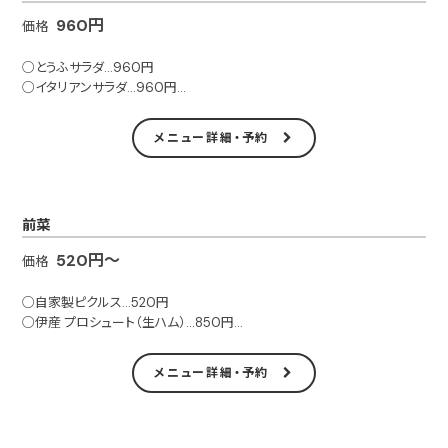
960円
価格
○とうふサラダ…960円
○イタリアンサラダ…960円
○シーザーサラダ…960円
〇かご盛りバーニャカウダ…1070円
メニュー詳細・予約
■テイクアウト可
前菜
520円～
価格
○自家製ピクルス…520円
○伊産 プロシュート（生ハム）…850円
〇キャロットラぺ…520円
○ツナポテトサラダ…630円
メニュー詳細・予約
○トマト＆クリームチーズ…520円
○白レバームース…680円
○日替 鮮魚のカルパッチョ…740円
○チーズ盛り合わせ…850円