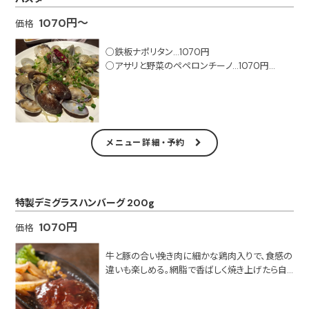
1070円～
価格
○鉄板ナポリタン…1070円
○アサリと野菜のペペロンチーノ…1070円
○たっぷり野菜のトマトクリームスパ…1070円
○キノコのカルボナーラ…1290円
■テイクアウト可
メニュー詳細・予約
特製デミグラスハンバーグ 200g
1070円
価格
牛と豚の合い挽き肉に細かな鶏肉入りで、食感の
違いも楽しめる。網脂で香ばしく焼き上げたら自
慢のデミグラスソースをたっぷり。