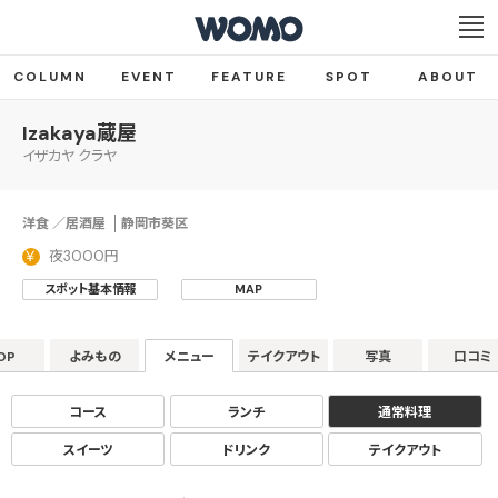
COLUMN
EVENT
FEATURE
SPOT
ABOUT
Izakaya蔵屋
イザカヤ クラヤ
洋食 ／居酒屋
静岡市葵区
夜3000円
スポット基本情報
MAP
OP
よみもの
メニュー
テイクアウト
写真
口コミ
コース
ランチ
通常料理
スイーツ
ドリンク
テイクアウト