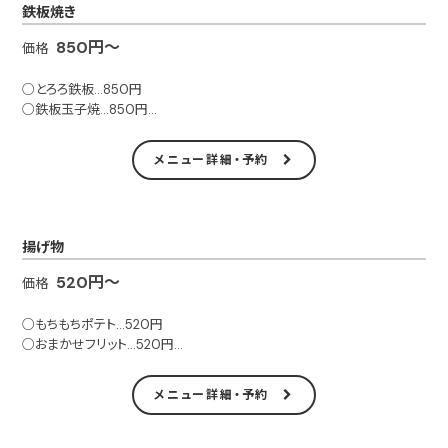
鉄板焼き
■テイクアウト可
850円～
価格
○とろろ鉄板…850円
○鉄板玉子焼…850円
○豚モツ塩ダレ鉄板（タレ・塩）…850円
○ポークカツ鉄板…960円
メニュー詳細・予約
■テイクアウト可
揚げ物
520円～
価格
○もちもちポテト…520円
○おまかせフリット…520円
○揚げスパ…480円
○フライ盛り合わせ…960円
メニュー詳細・予約
〇男のアヒージョ…960円
〇ジャンボメンチカツと自家製デミグラスソース…1400円