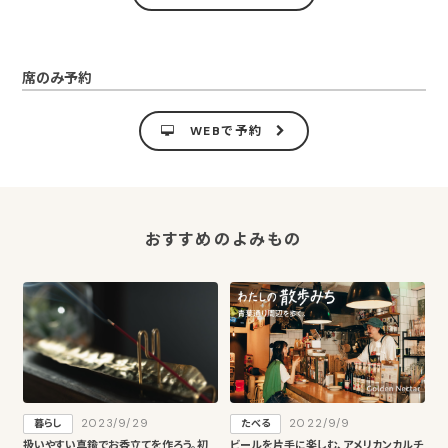
〇ポテト…520円
〇肉野菜炒め…740円
〇なす焼き…410円
〇チャーハン…850円
席のみ予約
〇焼きそば（ソース・塩）…850円
〇焼うどん（しょうゆ・塩）…850円
〇オムレツ…740円
WEBで予約
〇オム焼きそば…960円
〇オムライス（デミ・ケチャップ）…960円
〇オムチャーハン…960円
■テイクアウト可
おすすめのよみもの
2023/9/29
2022/9/9
暮らし
たべる
扱いやすい真鍮でお香立てを作ろう。初
ビールを片手に楽しむ、アメリカンカルチ