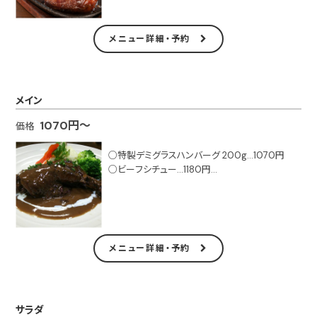
■テイクアウト可
メニュー詳細・予約
メイン
1070円～
価格
○特製デミグラスハンバーグ 200g…1070円
○ビーフシチュー…1180円
○トマト煮込みハンバーグ…1070円
○ガーリックチキン…1070円
○2日間塩漬けした国産豚肩ロースのグリル…14
00円
メニュー詳細・予約
■テイクアウト可
サラダ