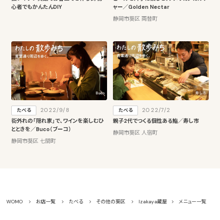
心者でもかんたんDIY
ャー／Golden Nectar
静岡市葵区 両替町
2022/9/8
2022/7/2
たべる
たべる
街外れの「隠れ家」で、ワインを楽しむひ
親子2代でつくる個性ある鮨／寿し市
とときを／Buco（ブーコ）
静岡市葵区 人宿町
静岡市葵区 七間町
WOMO
お店一覧
たべる
その他の葵区
Izakaya蔵屋
メニュー一覧