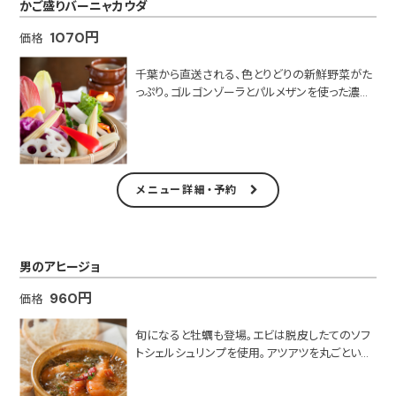
かご盛りバーニャカウダ
1070円
価格
千葉から直送される、色とりどりの新鮮野菜がた
っぷり。ゴルゴンゾーラとパルメザンを使った濃厚
なチーズソースはオリジナル。
■テイクアウト可
メニュー詳細・予約
男のアヒージョ
960円
価格
旬になると牡蠣も登場。エビは脱皮したてのソフ
トシェルシュリンプを使用。アツアツを丸ごといた
だいて。