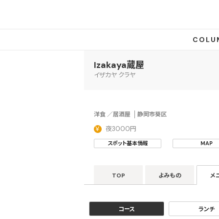
COLU
Izakaya蔵屋
イザカヤ クラヤ
洋食 ／居酒屋
静岡市葵区
夜3000円
スポット基本情報
MAP
TOP
よみもの
メ
コース
ランチ