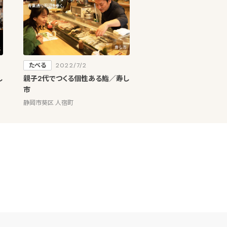
たべる
2022/7/2
し
親子2代でつくる個性ある鮨／寿し
市
静岡市葵区 人宿町