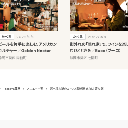
たべる
2022/9/9
たべる
2022/9/8
ビールを片手に楽しむ、アメリカン
街外れの「隠れ家」で、ワインを楽
カルチャー／Golden Nectar
むひとときを／Buco（ブーコ）
静岡市葵区 両替町
静岡市葵区 七間町
Izakaya蔵屋
メニュー一覧
選べるお鍋のコース（海鮮鍋 または 寄せ鍋）