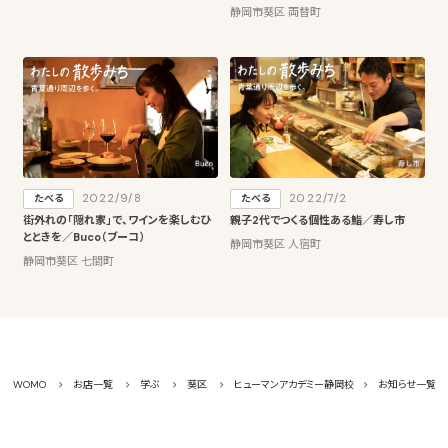
静岡市葵区 両替町
2022/9/8
2022/7/2
たべる
たべる
街外れの「隠れ家」で、ワインを楽しむひ
親子2代でつくる個性ある鮨／寿し市
とときを／Buco（ブーコ）
静岡市葵区 人宿町
静岡市葵区 七間町
WOMO
お店一覧
学ぶ
葵区
ヒューマンアカデミー静岡校
お知らせ一覧