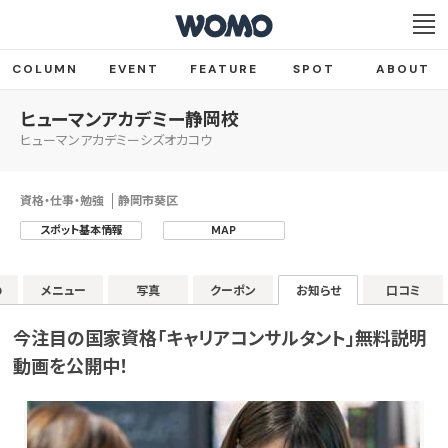
COLUMN
EVENT
FEATURE
SPOT
ABOUT
ヒューマンアカデミー静岡校
ヒューマンアカデミーシズオカコウ
資格・仕事・勉強
静岡市葵区
スポット基本情報
MAP
の
メニュー
写真
クーポン
お知らせ
口コミ
今注目の国家資格「キャリアコンサルタント」無料説明
動画を公開中！