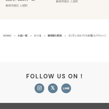
静岡市葵区 人宿町
静岡市葵区 七間町
WOMO
お店一覧
たべる
静岡駅＆駅南
スリランカスパイス料理 スパイシーコロ
FOLLOW US ON !