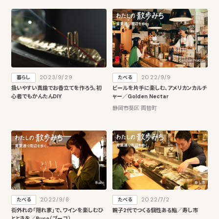
2023/9/29
2022/9/9
暮らし
たべる
扱いやすい真鍮でお香立てを作ろう。初
ビールを片手に楽しむ、アメリカンカルチ
心者でもかんたんDIY
ャー／Golden Nectar
静岡市葵区 両替町
2022/9/8
2022/7/2
たべる
たべる
街外れの「隠れ家」で、ワインを楽しむひ
親子2代でつくる個性ある鮨／寿し市
とときを／Buco（ブーコ）