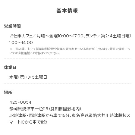
基本情報
営業時間
お仕事カフェ／月曜〜金曜10:00〜17:00、ランチ／第2・4土曜日曜1
1:00〜14:00
※一部店舗において営業時間変更や営業を見合わせている場合がございます。最新の情報につ
いては直接店舗へお問合わせください。
休業日
水曜・第1・3・5土曜日
場所
425-0054
静岡県焼津市一色115（良知樹園敷地内）
JR焼津駅・西焼津駅から車で15分、東名高速道路大井川焼津藤枝ス
マートICから車で11分