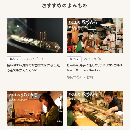
おすすめのよみもの
2023/9/29
2022/9/9
暮らし
たべる
扱いやすい真鍮でお香立てを作ろう。初
ビールを片手に楽しむ、アメリカンカルチ
心者でもかんたんDIY
ャー／Golden Nectar
静岡市葵区 両替町