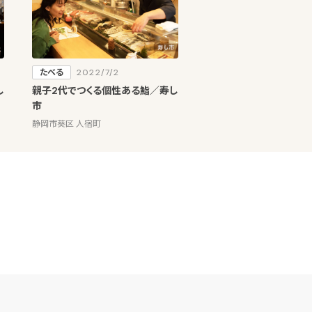
たべる
2022/7/2
し
親子2代でつくる個性ある鮨／寿し
市
静岡市葵区 人宿町