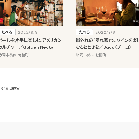
たべる
2022/9/9
たべる
2022/9/8
ビールを片手に楽しむ、アメリカン
街外れの「隠れ家」で、ワインを楽
カルチャー／Golden Nectar
むひとときを／Buco（ブーコ）
静岡市葵区 両替町
静岡市葵区 七間町
るくらし研究所