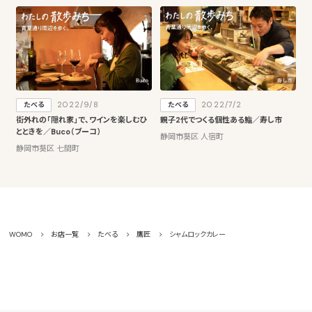
2022/9/8
2022/7/2
たべる
たべる
街外れの「隠れ家」で、ワインを楽しむひ
親子2代でつくる個性ある鮨／寿し市
とときを／Buco（ブーコ）
静岡市葵区 人宿町
静岡市葵区 七間町
WOMO
お店一覧
たべる
鷹匠
シャムロックカレー