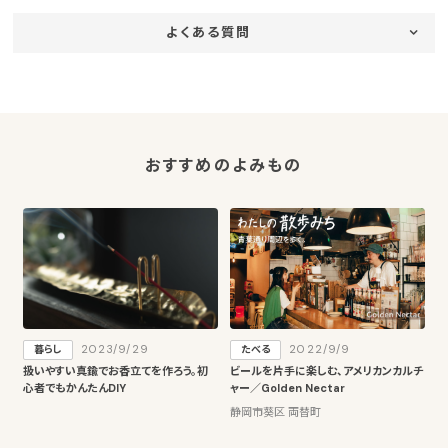
よくある質問
おすすめのよみもの
2023/9/29
2022/9/9
暮らし
たべる
扱いやすい真鍮でお香立てを作ろう。初
ビールを片手に楽しむ、アメリカンカルチ
心者でもかんたんDIY
ャー／Golden Nectar
静岡市葵区 両替町