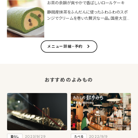
お茶の余韻が爽やかで香ばしいロールケーキ
静岡産抹茶をふんだんに使ったふわふわのスポ
ンジでクリームを巻いた贅沢な一品。国産大豆の
きなこが香ばしい「きなこムース」や、徳島産和三
盆糖と生クリーム、北海道産小豆を使った「和三
盆生クリーム」がある。秋冬にはマロンやほうじ
茶ムースも登場。
メニュー詳細・予約
おすすめのよみもの
2023/9/29
2022/9/9
暮らし
たべる