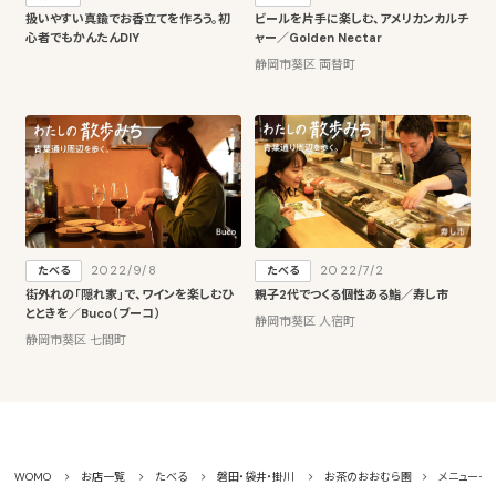
扱いやすい真鍮でお香立てを作ろう。初
ビールを片手に楽しむ、アメリカンカルチ
心者でもかんたんDIY
ャー／Golden Nectar
静岡市葵区 両替町
2022/9/8
2022/7/2
たべる
たべる
街外れの「隠れ家」で、ワインを楽しむひ
親子2代でつくる個性ある鮨／寿し市
とときを／Buco（ブーコ）
静岡市葵区 人宿町
静岡市葵区 七間町
WOMO
お店一覧
たべる
磐田・袋井・掛川
お茶のおおむら園
メニュー一