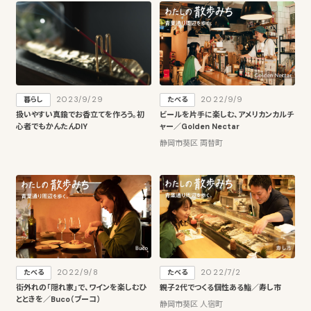
2023/9/29
2022/9/9
暮らし
たべる
扱いやすい真鍮でお香立てを作ろう。初
ビールを片手に楽しむ、アメリカンカルチ
心者でもかんたんDIY
ャー／Golden Nectar
静岡市葵区 両替町
2022/9/8
2022/7/2
たべる
たべる
街外れの「隠れ家」で、ワインを楽しむひ
親子2代でつくる個性ある鮨／寿し市
とときを／Buco（ブーコ）
静岡市葵区 人宿町