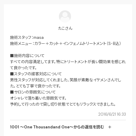
たこさん
施術スタッフ：masa
施術メニュー：カラー＋カット＋インフェノムトリートメント（S･B込）
■施術内容について
すべての内容満足してます。特にトリートメントが長い間効果を感じれ
て良かったです。
■スタッフの接客対応について
男性スタッフが対応してくれました、笑顔が素敵なイケメンさんでし
た。とても丁寧で良かったです。
■サロンの雰囲気について
オシャレで落ち着いた雰囲気です。
予約して行ったので貸し切り状態でとてもリラックスできました。
2016/6/21 16:33
1001 ～One Thousandand One～からの返信
を読む ＋