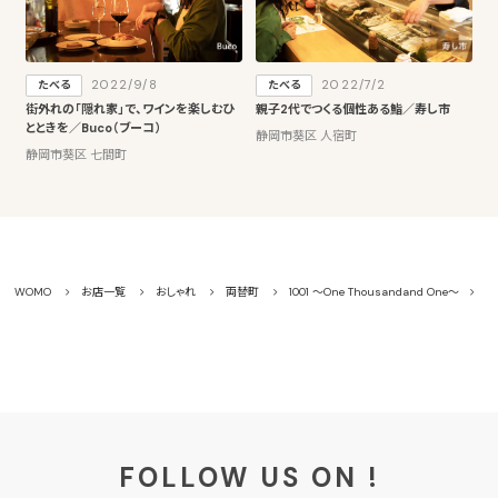
2022/9/8
2022/7/2
たべる
たべる
街外れの「隠れ家」で、ワインを楽しむひ
親子2代でつくる個性ある鮨／寿し市
とときを／Buco（ブーコ）
静岡市葵区 人宿町
静岡市葵区 七間町
WOMO
お店一覧
おしゃれ
両替町
1001 ～One Thousandand One～
口
FOLLOW US ON !