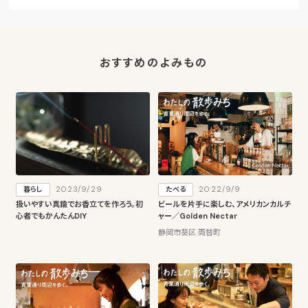
おすすめのよみもの
2023/9/29
2022/9/9
暮らし
たべる
扱いやすい真鍮でお香立てを作ろう。初
ビールを片手に楽しむ、アメリカンカルチ
心者でもかんたんDIY
ャー／Golden Nectar
静岡市葵区 両替町