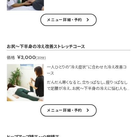
るのも魅力！
【会員制度あり】
●栄養・体操会員価格（50分）￥4,000／施術と
メニュー詳細・予約
栄養・体操療法を実践されている方
●ヘルスウェーブ会員価格（50分）￥3,500／施
術と物理療法の矯正板（ヘルスウェーブ）を使用
している方
お尻～下半身の冷え改善ストレッチコース
●総合会員価格（50分）￥2,500／施術と物理療
法の矯正板（ヘルスウェーブ）を使用し、栄養・体
￥3,000
価格
(20分)
操療法も実践されている方
●学生（高校生以下）価格（50分）￥2,500
一人ひとりの“冷え症状”に合わせた冷え改善コ
ース
だんだん寒くなると、立ちっぱなし、座りっぱなし
で足腰が冷え、お尻～下半身の冷えに悩む人も
多いのでは？固まっている筋肉は人それぞれで違
うもの。自分でやるにもどこを伸ばしていいか分
からない。そんな人にオススメのコース！
メニュー詳細・予約
※自律神経の乱れや筋肉量の不足も冷えの原因
の一つ。冷えの原因は人それぞれなので、一度ス
タッフに相談を
ヒップアップ矯正orO脚矯正