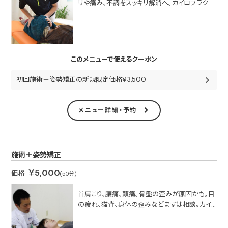
リや痛み、不調をスッキリ解消へ。カイロプラクテ
ィックは症状の根本にアプローチする施術。首肩
こり、腰痛、頭痛、目の疲れ、猫背などは骨盤の歪
みが原因かも。まずは相談！自分で改善させる体
操や栄養を教えてくれるのも魅力！※会員制度あ
り￥2,500～￥4,000
このメニューで使えるクーポン
初回施術＋姿勢矯正の新規限定価格￥3,500
メニュー詳細・予約
施術＋姿勢矯正
￥5,000
価格
(50分)
首肩こり、腰痛、頭痛。骨盤の歪みが原因かも。目
の疲れ、猫背、身体の歪みなどまずは相談。カイ
ロプラクティックは症状の根本にアプローチする
施術。自分で改善させる体操や栄養を教えてくれ