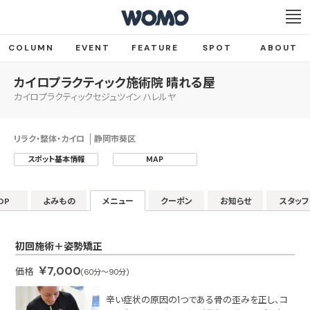
COLUMN
EVENT
FEATURE
SPOT
ABOUT
カイロプラクティック施術院 晴れる屋
カイロプラクティックセジュツイン ハレルヤ
リラク・整体・カイロ
静岡市葵区
スポット基本情報
MAP
OP
よみもの
メニュー
クーポン
お知らせ
スタッフ
初回施術＋姿勢矯正
￥7,000
価格
(60分～90分)
辛い症状の原因の1つである骨の歪みを正し、コ