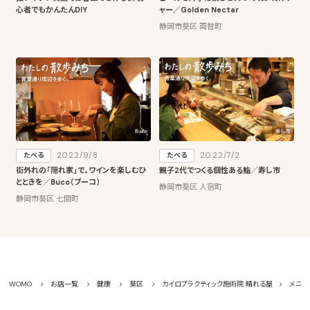
心者でもかんたんDIY
ャー／Golden Nectar
静岡市葵区 両替町
2022/9/8
2022/7/2
たべる
たべる
街外れの「隠れ家」で、ワインを楽しむひ
親子2代でつくる個性ある鮨／寿し市
とときを／Buco（ブーコ）
静岡市葵区 人宿町
静岡市葵区 七間町
WOMO
お店一覧
健康
葵区
カイロプラクティック施術院 晴れる屋
メニュ