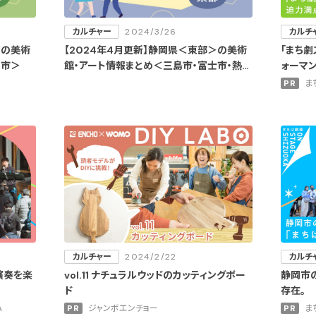
カルチャー
2024/3/26
カルチ
＞の美術
【2024年4月更新】静岡県＜東部＞の美術
「まち劇
田市＞
館・アート情報まとめ＜三島市・富士市・熱海
ォーマ
市・沼津市・長泉町・西伊豆町＞
PR
まち
カルチャー
2024/2/22
カルチ
演奏を楽
vol.11 ナチュラルウッドのカッティングボー
静岡市
ド
存在。
A
PR
ジャンボエンチョー
PR
まち