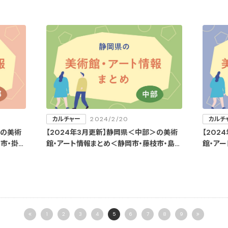
カルチャー
2024/2/20
カルチ
＞の美術
【2024年3月更新】静岡県＜中部＞の美術
【202
市・掛川
館・アート情報まとめ＜静岡市・藤枝市・島田
館・ア
市・川根本町＞
宮市・
1
2
3
4
5
6
7
8
9