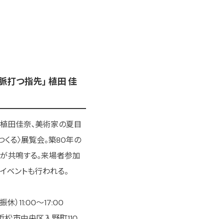
「脈打つ指先」 植田 佳
の植田佳奈、美術家の夏目
つくる〉展覧会。築80年の
が共鳴する。来場者参加
イベントも行われる。
休）11:00～17:00
浜松市中央区入野町110