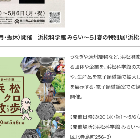
/6（月・振休）開催｜浜松科学館 みらい～ら】春の特別展「浜
うなぎや遠州織物など、浜松地
る団体や企業を、浜松科学館のス
や、生産品を電子顕微鏡で拡大
を展示する。電子顕微鏡室での観
開催。
【開催日時】3/20（水・祝）～5/6（月
【開催場所】浜松科学館 みらい～
区北寺島町256-3）