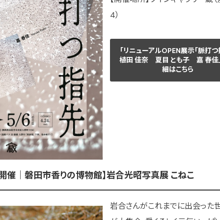
4）
「リニューアルOPEN展示「脈打つ
植田 佳奈 夏目 とも子 嘉 春佳
細はこちら
（日）開催｜磐田市香りの博物館】岩合光昭写真展 こねこ
岩合さんがこれまでに出会った世