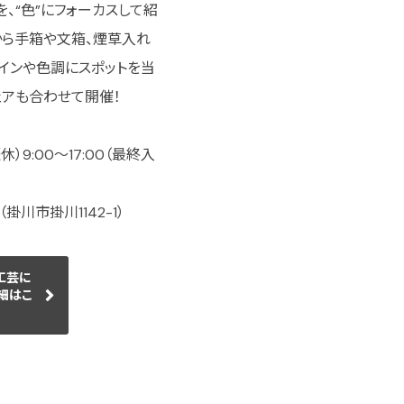
、“色”にフォーカスして紹
から手箱や文箱、煙草入れ
インや色調にスポットを当
ェアも合わせて開催！
休）9:00～17:00（最終入
川市掛川1142-1）
工芸に
細はこ