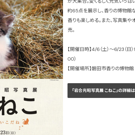
が大集合。愛くるしく元気いっぱい
約65点を展示し、香りの博物館
香りも楽しめる。また、写真集や
売。
【開催日時】4/6（土）～6/23（日）9
00）
【開催場所】磐田市香りの博物館（磐
「岩合光昭写真展 こねこ」の詳細は