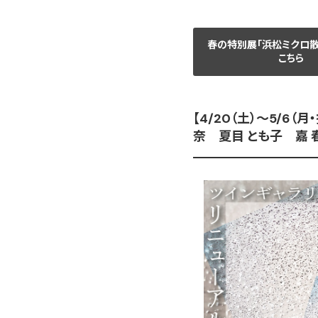
春の特別展「浜松ミクロ
こちら
【4/20（土）～5/6
奈 夏目 とも子 嘉 