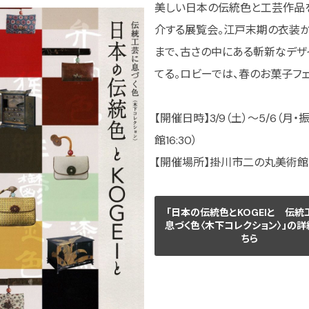
美しい日本の伝統色と工芸作品を
介する展覧会。江戸末期の衣装
まで、古さの中にある斬新なデザ
てる。ロビーでは、春のお菓子フ
【開催日時】3/9（土）～5/6（月・振
館16:30）
【開催場所】掛川市二の丸美術館（掛
「日本の伝統色とKOGEIと 伝統
息づく色〈木下コレクション〉」の詳
ちら