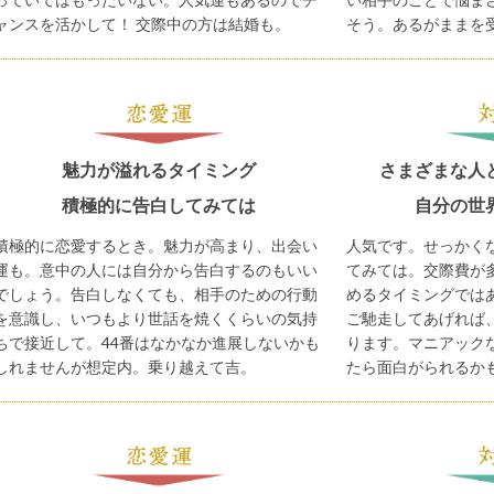
ャンスを活かして！ 交際中の方は結婚も。
そう。あるがままを
魅力が溢れるタイミング
さまざまな人
積極的に告白してみては
自分の世
積極的に恋愛するとき。魅力が高まり、出会い
人気です。せっかく
運も。意中の人には自分から告白するのもいい
てみては。交際費が
でしょう。告白しなくても、相手のための行動
めるタイミングでは
を意識し、いつもより世話を焼くくらいの気持
ご馳走してあげれば
ちで接近して。44番はなかなか進展しないかも
ります。マニアック
しれませんが想定内。乗り越えて吉。
たら面白がられるか