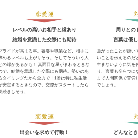
レベルの高いお相手と縁あり
周りとの
結婚を意識した交際にも期待
言葉は優し
プライドが高まる年。容姿や職業など、相手に
曲がったことが嫌い
求めるレベルも上がりそう。そしてそういう人
いことを伝えるのだ
との縁があるかも！ 真面目な星がまわるときな
生まないように気を
ので、結婚を意識した交際にも期待。勢いのあ
り、言葉も辛らつに
るタイミングだから全力で！1番は特に私生活
まで人間関係で苦労
が安定するときなので、交際がスタートしたら
でしょう。
長続きしそう。
出会いを求めて行動！
どんなとき