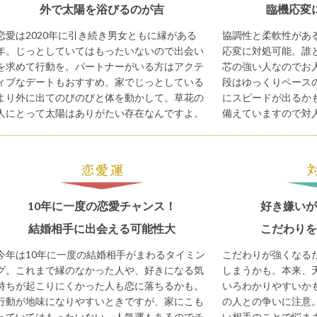
外で太陽を浴びるのが吉
臨機応変
恋愛は2020年に引き続き男女ともに縁がある
協調性と柔軟性があ
年。じっとしていてはもったいないので出会い
応変に対処可能。誰
を求めて行動を。パートナーがいる方はアクテ
芯の強い人なのでお
ィブなデートもおすすめ。家でじっとしている
段はゆっくりペース
より外に出てのびのびと体を動かして。草花の
にスピードが出るか
人にとって太陽はありがたい存在なんですよ。
備えていますので対
10年に一度の恋愛チャンス！
好き嫌いが
結婚相手に出会える可能性大
こだわりを
今年は10年に一度の結婚相手がまわるタイミン
こだわりが強くなる
グ。これまで縁のなかった人や、好きになる気
しまうかも。本来、
持ちが起こりにくかった人も恋に落ちるかも。
いろわかりやすいか
行動が地味になりやすいときですが、家にこも
の人との争いに注意
っていてはもったいない。人気運もあるのでチ
い相手のことで悩ま