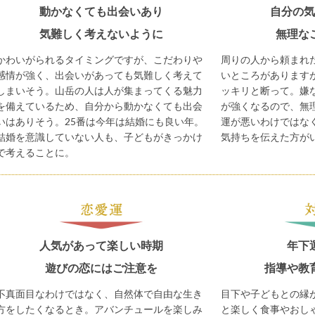
動かなくても出会いあり
自分の気
気難しく考えないように
無理な
かわいがられるタイミングですが、こだわりや
周りの人から頼まれ
感情が強く、出会いがあっても気難しく考えて
いところがあります
しまいそう。山岳の人は人が集まってくる魅力
ッキリと断って。嫌
を備えているため、自分から動かなくても出会
が強くなるので、無
いはありそう。25番は今年は結婚にも良い年。
運が悪いわけではな
結婚を意識していない人も、子どもがきっかけ
気持ちを伝えた方が
で考えることに。
人気があって楽しい時期
年下
遊びの恋にはご注意を
指導や教
不真面目なわけではなく、自然体で自由な生き
目下や子どもとの縁
方をしたくなるとき。アバンチュールを楽しみ
と楽しく食事やおし