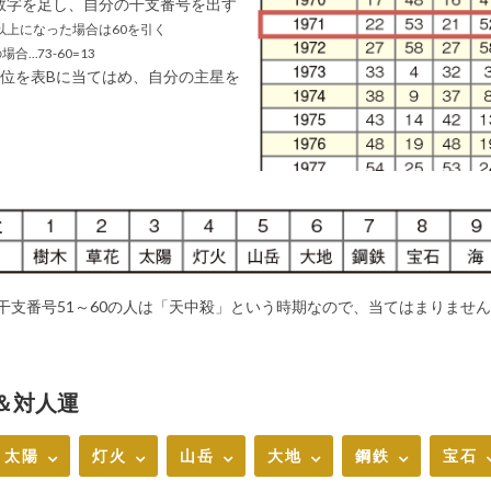
数字を足し、自分の干支番号を出す
以上になった場合は60を引く
場合…73-60=13
の位を表Bに当てはめ、自分の主星を
、干支番号51～60の人は「天中殺」という時期なので、当てはまりませ
運＆対人運
太陽
灯火
山岳
大地
鋼鉄
宝石