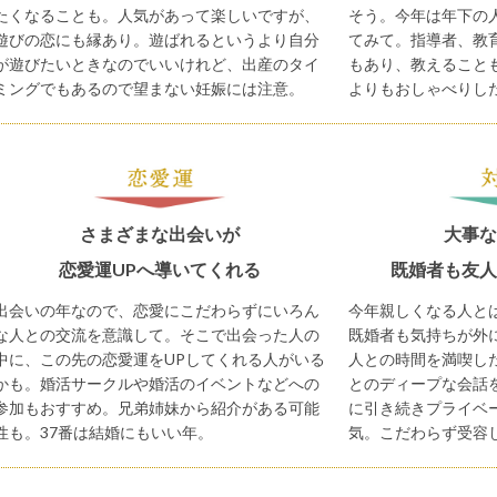
たくなることも。人気があって楽しいですが、
そう。今年は年下の
遊びの恋にも縁あり。遊ばれるというより自分
てみて。指導者、教
が遊びたいときなのでいいけれど、出産のタイ
もあり、教えること
ミングでもあるので望まない妊娠には注意。
よりもおしゃべりし
さまざまな出会いが
大事な
恋愛運UPへ導いてくれる
既婚者も友人
出会いの年なので、恋愛にこだわらずにいろん
今年親しくなる人と
な人との交流を意識して。そこで出会った人の
既婚者も気持ちが外
中に、この先の恋愛運をUPしてくれる人がいる
人との時間を満喫し
かも。婚活サークルや婚活のイベントなどへの
とのディープな会話を
参加もおすすめ。兄弟姉妹から紹介がある可能
に引き続きプライベ
性も。37番は結婚にもいい年。
気。こだわらず受容