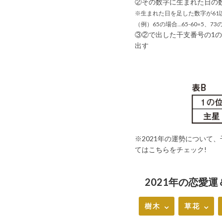
②その数字に生まれた日の
※生まれた日を足した数字が61
（例）65の場合…65-60=5、73の
③②で出した干支番号の1
出す
※2021年の運勢について
ては
こちら
をチェック!
2021年の恋愛
樹木
草花