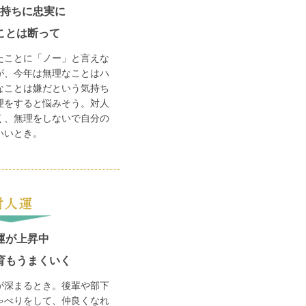
持ちに忠実に
ことは断って
たことに「ノー」と言えな
が、今年は無理なことはハ
なことは嫌だという気持ち
理をすると悩みそう。対人
く、無理をしないで自分の
いいとき。
運が上昇中
育もうまくいく
が深まるとき。後輩や部下
ゃべりをして、仲良くなれ