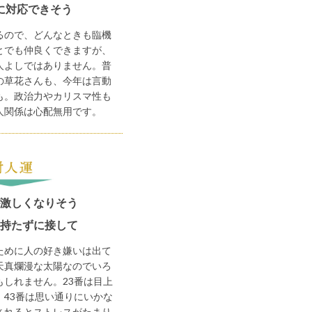
に対応できそう
るので、どんなときも臨機
とでも仲良くできますが、
人よしではありません。普
の草花さんも、今年は言動
も。政治力やカリスマ性も
人関係は心配無用です。
激しくなりそう
持たずに接して
ために人の好き嫌いは出て
天真爛漫な太陽なのでいろ
もしれません。23番は目上
。43番は思い通りにいかな
されるとストレスがたまり