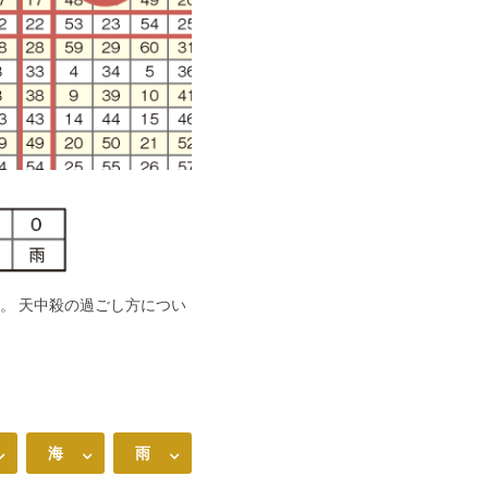
ん。 天中殺の過ごし方につい
海
雨