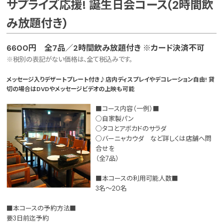
サプライズ応援! 誕生日会コース(2時間飲
み放題付き)
6600円 全7品／2時間飲み放題付き ※カード決済不可
※税別の表記がない価格は、全て税込みです。
メッセージ入りデザートプレート付き♪店内ディスプレイやデコレーション自由! 貸
切の場合はDVDやメッセージビデオの上映も可能
■コース内容（一例）■
○自家製パン
○タコとアボカドのサラダ
○バーニャカウダ など詳しくは店舗へ問
合せを
（全7品）
■本コースの利用可能人数■
3名～20名
■本コースの予約方法■
要3日前迄予約