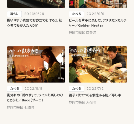
2023/9/29
2022/9/9
暮らし
たべる
扱いやすい真鍮でお香立てを作ろう。初
ビールを片手に楽しむ、アメリカンカルチ
心者でもかんたんDIY
ャー／Golden Nectar
静岡市葵区 両替町
2022/9/8
2022/7/2
たべる
たべる
街外れの「隠れ家」で、ワインを楽しむひ
親子2代でつくる個性ある鮨／寿し市
とときを／Buco（ブーコ）
静岡市葵区 人宿町
静岡市葵区 七間町