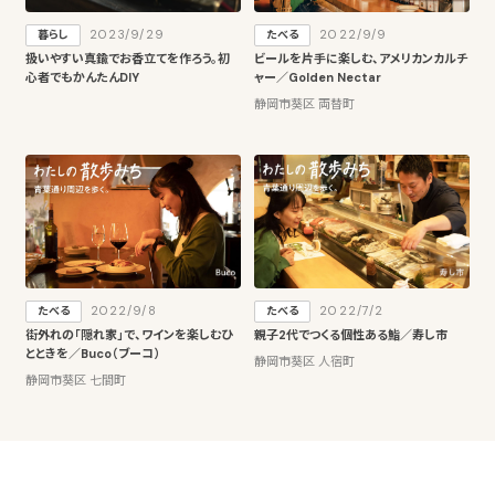
2023/9/29
2022/9/9
暮らし
たべる
扱いやすい真鍮でお香立てを作ろう。初
ビールを片手に楽しむ、アメリカンカルチ
心者でもかんたんDIY
ャー／Golden Nectar
静岡市葵区 両替町
2022/9/8
2022/7/2
たべる
たべる
街外れの「隠れ家」で、ワインを楽しむひ
親子2代でつくる個性ある鮨／寿し市
とときを／Buco（ブーコ）
静岡市葵区 人宿町
静岡市葵区 七間町