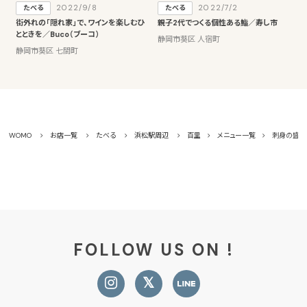
2022/9/8
2022/7/2
たべる
たべる
街外れの「隠れ家」で、ワインを楽しむひ
親子2代でつくる個性ある鮨／寿し市
とときを／Buco（ブーコ）
静岡市葵区 人宿町
静岡市葵区 七間町
WOMO
お店一覧
たべる
浜松駅周辺
百里
メニュー一覧
刺身の盛り
FOLLOW US ON !