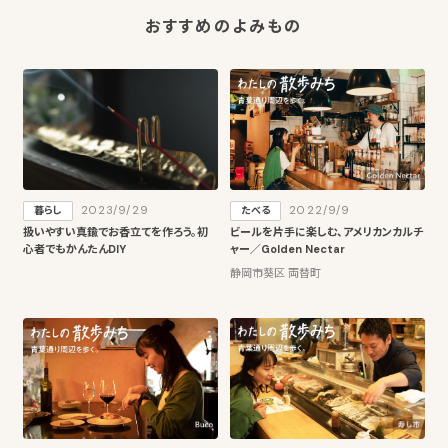
おすすめのよみもの
2023/9/29
2022/9/9
暮らし
たべる
扱いやすい真鍮でお香立てを作ろう。初
ビールを片手に楽しむ、アメリカンカルチ
心者でもかんたんDIY
ャー／Golden Nectar
静岡市葵区 両替町