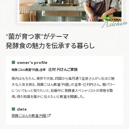
Kitchen
“菌が育つ家”がテーマ
発酵食の魅力を伝承する暮らし
owner's profile
辻村 円さんご家族
発酵ごはん教室「円居」主宰
県内はもちろん、東京や大阪、四国から毎月通う生徒さんがいるほど絶
大な人気を誇る、発酵ごはん教室「円居」の主宰・辻村円さん。 麹パワー
についてもっと知りたいと、妊娠中に発酵食スペシャリストの資格を取
得。得た知識を誰かに伝えたいと教室を開講した。
data
発酵ごはんの教室 円居​​