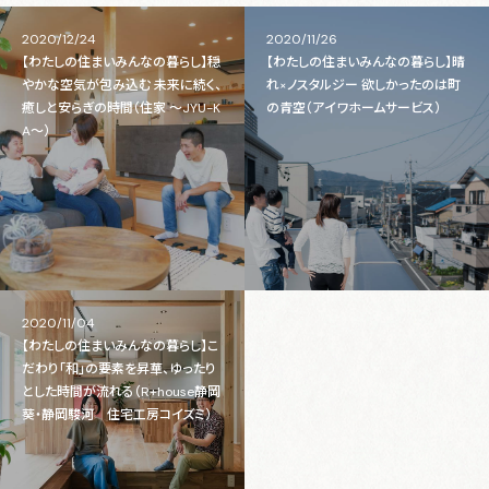
2020/12/24
2020/11/26
【わたしの住まいみんなの暮らし】穏
【わたしの住まいみんなの暮らし】晴
やかな空気が包み込む 未来に続く、
れ×ノスタルジー 欲しかったのは町
癒しと安らぎの時間（住家 ～JYU-K
の青空（アイワホームサービス）
A～）
2020/11/04
【わたしの住まいみんなの暮らし】こ
だわり「和」の要素を昇華、ゆったり
とした時間が流れる（R+house静岡
葵・静岡駿河 住宅工房コイズミ）