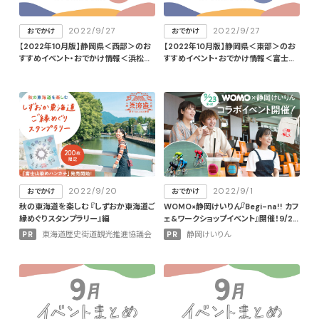
2022/9/27
2022/9/27
おでかけ
おでかけ
【2022年10月版】静岡県＜西部＞のお
【2022年10月版】静岡県＜東部＞のお
すすめイベント・おでかけ情報＜浜松
すすめイベント・おでかけ情報＜富士宮
市・袋井市・掛川市＞
市・三島市・沼津市＞
2022/9/20
2022/9/1
おでかけ
おでかけ
秋の東海道を楽しむ 『しずおか東海道ご
WOMO×静岡けいりん『Begi-na!! カフ
縁めぐりスタンプラリー』編
ェ&ワークショップイベント』開催！9/23
（金・祝）抽選20名限定
PR
東海道歴史街道観光推進協議会
PR
静岡けいりん