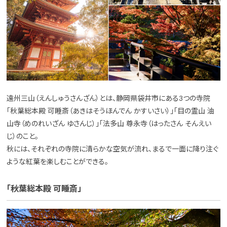
遠州三山（えんしゅうさんざん）とは、静岡県袋井市にある3つの寺院
「秋葉総本殿 可睡斎（あきはそうほんでん かすいさい）」「目の霊山 油
山寺（めのれいざん ゆさんじ）」「法多山 尊永寺（はったさん そんえい
じ）のこと。
秋には、それぞれの寺院に清らかな空気が流れ、まるで一面に降り注ぐ
ような紅葉を楽しむことができる。
「秋葉総本殿 可睡斎」