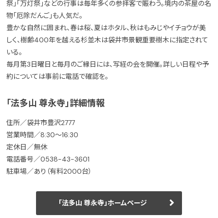
祭」「万灯祭」などの行事は毎年多くの参拝客で賑わう。境内の茶屋の名
物「厄除だんご」も人気だ。
豊かな自然に囲まれ、春は桜、夏はホタル、秋はもみじやイチョウが美
しく、樹齢400年を越える杉並木は袋井市景観重要樹木に指定されて
いる。
毎月第3日曜日と毎月のご縁日には、写経の会を開催。詳しい日程や予
約については事前に電話で確認を。
「法多山 尊永寺」詳細情報
住所／袋井市豊沢2777
営業時間／8:30〜16:30
定休日／無休
電話番号／0538-43-3601
駐車場／あり（有料2000台）
「法多山 尊永寺」ホームページ