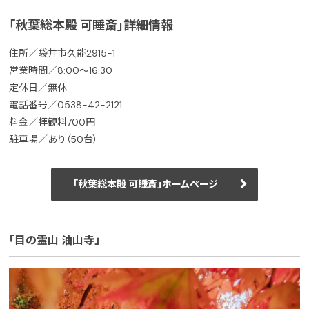
「秋葉総本殿 可睡斎」詳細情報
住所／袋井市久能2915-1
営業時間／8:00～16:30
定休日／無休
電話番号／0538-42-2121
料金／拝観料700円
駐車場／あり（50台）
「秋葉総本殿 可睡斎」ホームページ
「目の霊山 油山寺」