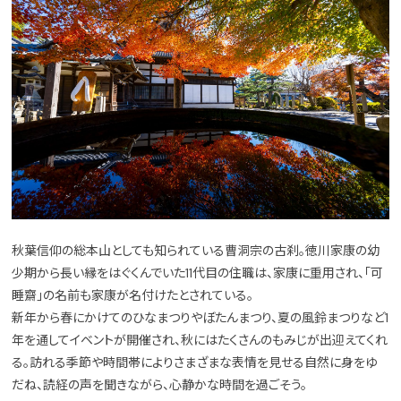
秋葉信仰の総本山としても知られている曹洞宗の古刹。徳川家康の幼
少期から長い縁をはぐくんでいた11代目の住職は、家康に重用され、「可
睡齋」の名前も家康が名付けたとされている。
新年から春にかけてのひなまつりやぼたんまつり、夏の風鈴まつりなど1
年を通してイベントが開催され、秋にはたくさんのもみじが出迎えてくれ
る。訪れる季節や時間帯によりさまざまな表情を見せる自然に身をゆ
だね、読経の声を聞きながら、心静かな時間を過ごそう。