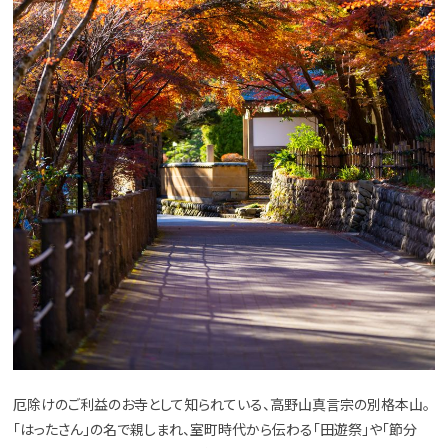
厄除けのご利益のお寺として知られている、高野山真言宗の別格本山。
「はったさん」の名で親しまれ、室町時代から伝わる「田遊祭」や「節分