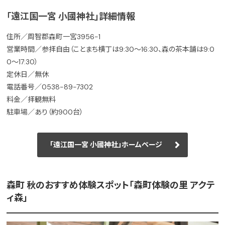
「遠江国一宮 小國神社」詳細情報
住所／周智郡森町一宮3956-1
営業時間／参拝自由（ことまち横丁は9:30～16:30、森の茶本舗は9:0
0～17:30）
定休日／無休
電話番号／0538-89-7302
料金／拝観無料
駐車場／あり（約900台）
「遠江国一宮 小國神社」ホームページ
森町 秋のおすすめ体験スポット「森町体験の里 アクテ
ィ森」