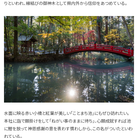
りといわれ、縁結びの御神木として県内外から信仰をあつめている。
水面に映る赤い小橋と紅葉が美しい「ことまち池」にもぜひ訪れたい。
本社に詣で願掛けをして「ねがい事のままに待ち」、心願成就すれば池
に鯉を放って神恩感謝の意を表わす慣わしから、この名がついたといわ
れている。