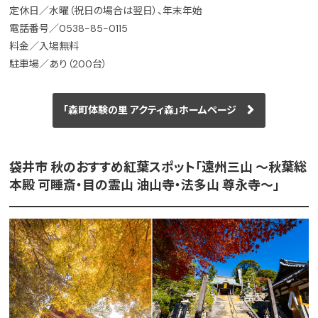
定休日／水曜（祝日の場合は翌日）、年末年始
電話番号／0538-85-0115
料金／入場無料
駐車場／あり（200台）
「森町体験の里 アクティ森」ホームページ
袋井市 秋のおすすめ紅葉スポット「遠州三山 〜秋葉総
本殿 可睡斎・目の霊山 油山寺・法多山 尊永寺〜」