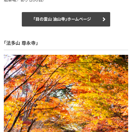
駐車場／あり（200台）
「目の霊山 油山寺」ホームページ
「法多山 尊永寺」