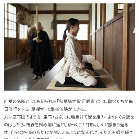
紅葉の名所としても知られる「秋葉総本殿 可睡斎」では、僧侶たちが毎
日修行をする「坐禅堂」で坐禅体験ができる。
丸い座布団のような「坐布（ざふ）」に腰掛けて足を組み、まっすぐ背筋を
のばしたら、視線を斜め前に落としゆっくりと呼吸。しんと静まり返る
中、自分の呼吸の音だけが聞こえるようになると、だんだん五感が研ぎ