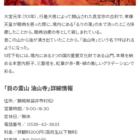
大宝元年（701年）、行基大徳によって開山された真言宗の古刹で、孝謙
天皇が眼病を患った際に、境内にある「るりの滝」の水で洗ったところ快
癒したことから、眼病治癒の寺として親しまれている。
昔この山から油が湧き出ていたことから、「油山寺」という名で呼ばれる
ようになった。
11月下旬には、境内にある3つの国の重要文化財である山門、本尊を納
める本堂内厨子、三重塔を、紅葉が赤・黄・緑の美しいグラデーションで
彩る。
「目の霊山 油山寺」詳細情報
住所／静岡県袋井市村松1
営業時間／9:00~16:30
定休日／無休
電話番号／ 0538-42-3633
料金／拝観料300円（高校生以下無料）