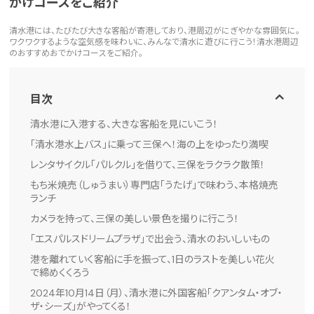
かけコースをご紹介
清水港には、たびたび大きな客船が寄港しており、港周辺がにぎやかな雰囲気に。
ワクワクするような空気感を味わいに、みんなで清水に遊びに行こう！清水港周辺
のおすすめおでかけコースをご紹介。
目次
清水港に入港する、大きな客船を見にいこう！
「清水港水上バス」に乗って三保へ！海の上をゆったり満喫
レンタサイクル「パルクル」を借りて、三保をラクラク散策！
もち米焼売（しゅうまい）専門店「うたげ」で味わう、本格焼売
ランチ
カメラを持って、三保の美しい景色を撮りに行こう！
「エスパルスドリームプラザ」で出会う、清水のおいしいもの
港を離れていく客船に手を振って、1日のラストを美しい花火
で締めくくろう
2024年10月14日（月）、清水港に外国客船「クアンタム・オブ・
ザ・シーズ」がやってくる！