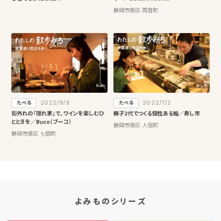
静岡市葵区 両替町
2022/9/8
2022/7/2
たべる
たべる
街外れの「隠れ家」で、ワインを楽しむひ
親子2代でつくる個性ある鮨／寿し市
とときを／Buco（ブーコ）
静岡市葵区 人宿町
静岡市葵区 七間町
よみものシリーズ