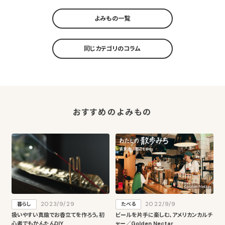
よみもの一覧
同じカテゴリのコラム
おすすめのよみもの
2023/9/29
2022/9/9
暮らし
たべる
扱いやすい真鍮でお香立てを作ろう。初
ビールを片手に楽しむ、アメリカンカルチ
心者でもかんたんDIY
ャー／Golden Nectar