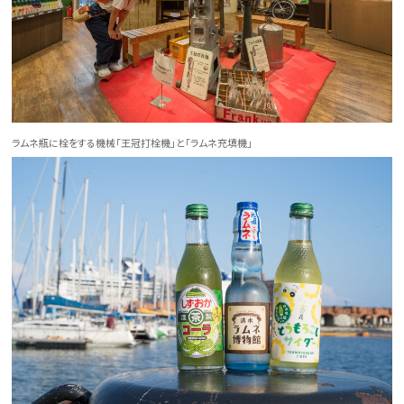
ラムネ瓶に栓をする機械「王冠打栓機」と「ラムネ充填機」