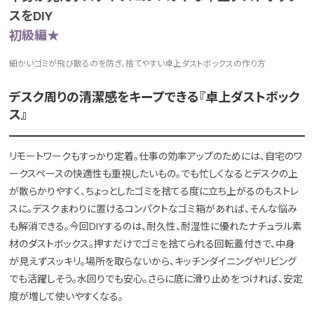
スをDIY
初級編★
細かいゴミが飛び散るのを防ぎ、捨てやすい卓上ダストボックスの作り方
デスク周りの清潔感をキープできる『卓上ダストボック
ス』
リモートワークもすっかり定着。仕事の効率アップのためには、自宅のワ
ークスペースの快適性も重視したいもの。でも忙しくなるとデスクの上
が散らかりやすく、ちょっとしたゴミを捨てる度に立ち上がるのもストレ
スに。デスクまわりに置けるコンパクトなゴミ箱があれば、そんな悩み
も解消できる。今回DIYするのは、耐久性、耐湿性に優れたナチュラル素
材のダストボックス。押すだけでゴミを捨てられる回転蓋付きで、中身
が見えずスッキリ。場所を取らないから、キッチンダイニングやリビング
でも活躍しそう。水回りでも安心。さらに底に滑り止めをつければ、安定
度が増して使いやすくなる。