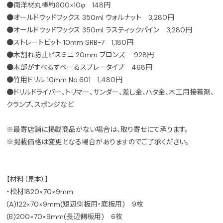
●南洋材丸棒約600×10φ 148円
●オールドウッドワックス 350ml ウォルナット 3,280円
●オールドウッドワックス 350ml ラスティックパイン 3,280円
●ストレートビット 10mm SRB-7 1,180円
●木割れ防止ビスミニ 20mm ブロンズ 928円
●木部がすべるすべーるスプレータイプ 468円
●竹用ドリル 10mm No.601 1,480円
●ドリルドライバー、トリマー、サンダー、差し金、ハタ金、木工用接着剤、
クランプ、スポンジなど
※最寄店舗に掲載商品がない場合は、取り寄せにて承ります。
※掲載価格は変更となる場合がありますのでご了承ください。
【材料（見本）】
・桧材1820×70×9mm
(A)122×70×9mm(短辺側板用・底板用) 9枚
(B)200×70×9mm(長辺側板用) 6枚