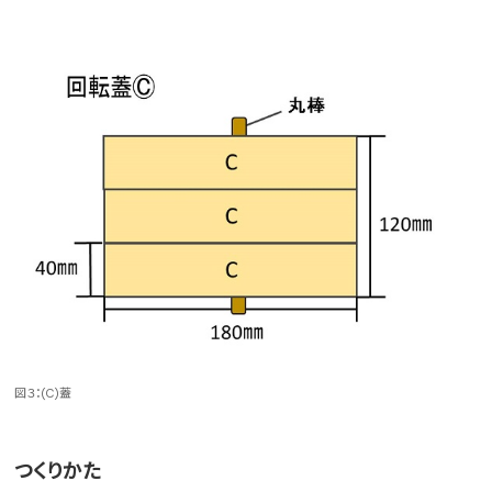
図３：(C)蓋
つくりかた