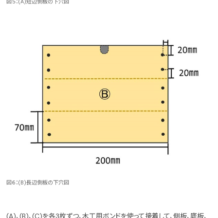
図５：(A)短辺側板の下穴図
図６：(B)長辺側板の下穴図
(A)、(B)、(C)を各3枚ずつ、木工用ボンドを使って接着して、側板、底板、