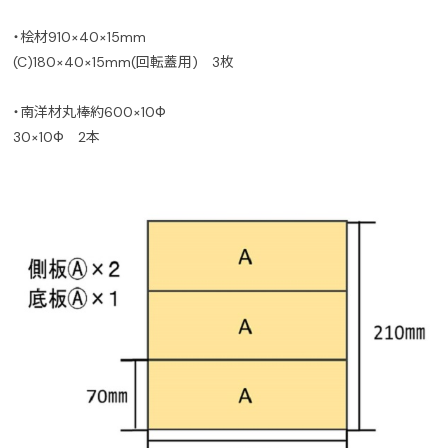
・桧材910×40×15mm
(C)180×40×15mm(回転蓋用) 3枚
・南洋材丸棒約600×10Ф
30×10Ф 2本