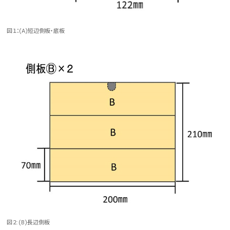
図１：(A)短辺側板・底板
図２: (B)長辺側板