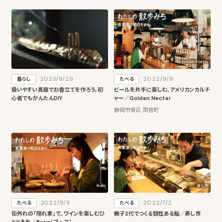
2023/9/29
2022/9/9
暮らし
たべる
扱いやすい真鍮でお香立てを作ろう。初
ビールを片手に楽しむ、アメリカンカルチ
心者でもかんたんDIY
ャー／Golden Nectar
静岡市葵区 両替町
2022/9/8
2022/7/2
たべる
たべる
街外れの「隠れ家」で、ワインを楽しむひ
親子2代でつくる個性ある鮨／寿し市
とときを／Buco（ブーコ）