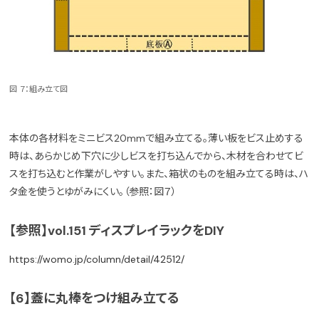
図 ７：組み立て図
本体の各材料をミニビス20mmで組み立てる。薄い板をビス止めする
時は、あらかじめ下穴に少しビスを打ち込んでから、木材を合わせてビ
スを打ち込むと作業がしやすい。また、箱状のものを組み立てる時は、ハ
タ金を使うとゆがみにくい。（参照：図７）
【参照】vol.151 ディスプレイラックをDIY
https://womo.jp/column/detail/42512/
【6】蓋に丸棒をつけ組み立てる