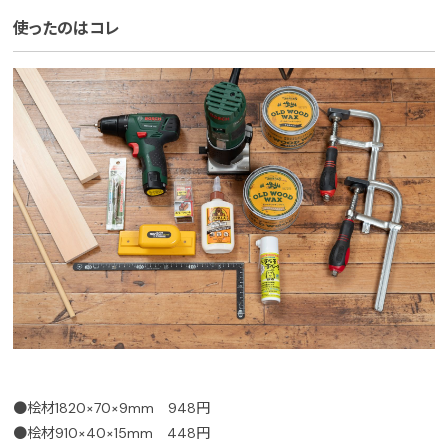
使ったのはコレ
●桧材1820×70×9mm 948円
●桧材910×40×15mm 448円