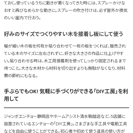
ておく。使っているうちに動きが悪くなってきた時には、スプレーかけな
おすと再びなめらかな動きに。スプレーの吹き付けは、必ず屋外か換気
のいい室内で行おう。
好みのサイズでつくりやすい木を接着し板にして使う
幅が細い木の板を何枚か貼り合わせて一枚の板をつくれば、販売され
ている木のサイズに左右されずに、好きな大きさの作品に仕上げやす
い。貼り合わせる時は、木工用接着剤を使ってしっかり固定されるまで
待つこと。大きな木材から材料を切り出すよりも無駄がなくなり、材料
費の節約にもなる。
手ぶらでもOK! 気軽に手づくりができる「DIY工房」を利
用して
ジャンボエンチョー静岡店やホームアシスト清水駒越店など、5店舗に
設置されているエンチョーの「DIY工房」。さまざまな手工具や電動工具
などを自由に使うことができる。初心者や初めて使う道具の使い方が