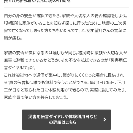
揺れが落ち着いたら、次の行動を
自分の身の安全が確保できたら、家族や大切な人の安否確認をしよう。
「避難所に家族がいることを知らず探しに行ったために、地震の二次災
害で亡くなってしまった方たちもいたんです」と、話す望月さんの言葉に
胸が痛む。
家族の安否が気になるのは誰しもが同じ。被災時に家族や大切な人が
無事に避難できているかどうか、その不安を払拭できるのが『災害用伝
言ダイヤル171』だ。
これは被災地への通信が集中し、繋がりにくくなった場合に提供され
る“声の伝言板”。誰でも無料で使うことができる。毎月1日と15日、正月
三が日など限られた日に体験利用ができるので、実際に試してみたり、
家族全員で使い方を共有しておこう。
災害用伝言ダイヤルや体験利用日など
の詳細はこちら