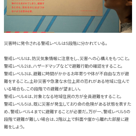
災害時に発令される警戒レベルは5段階に分かれている。
警戒レベル1は、防災気象情報に注意をし、災害への心構えをもつこと。
警戒レベル2は、ハザードマップなどで避難行動の確認をすること。
警戒レベル3は、避難に時間がかかるお年寄りや体が不自由な方が避
難をすること。土砂災害や急激な水位上昇の恐れがある地域に住んで
いる場合も、この段階での避難が望ましい。
警戒レベル4は、対象となる地域住民の方が全員避難をすること。
警戒レベル5は、既に災害が発生しており命の危険がある状態を表すた
め、警戒レベル4までに避難することが必要だ。万が一、警戒レベル5の
段階で避難が難しい場合は、2階以上で斜面や崖から離れた部屋に避
難をしよう。