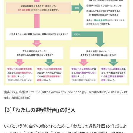
出典：政府広報オンライン（https://www.gov-online.go.jp/useful/article/201906/2.ht
ml#thirdSection）
［3］「わたしの避難計画」の記入
いざという時、自分の命を守るために、「わたしの避難計画」を作成しよ