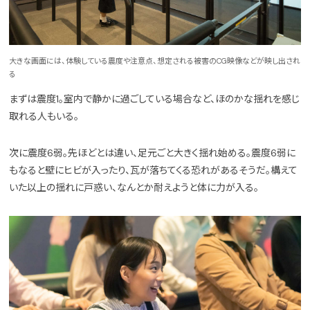
大きな画面には、体験している震度や注意点、想定される被害のCG映像などが映し出され
る
まずは震度1。室内で静かに過ごしている場合など、ほのかな揺れを感じ
取れる人もいる。
次に震度6弱。先ほどとは違い、足元ごと大きく揺れ始める。震度6弱に
もなると壁にヒビが入ったり、瓦が落ちてくる恐れがあるそうだ。構えて
いた以上の揺れに戸惑い、なんとか耐えようと体に力が入る。