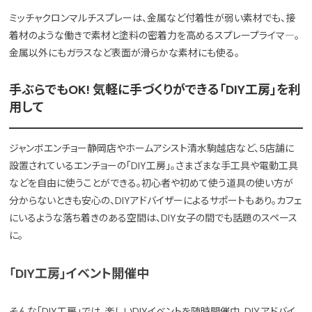
ミッチャクロンマルチスプレーは、金属など付着性が弱い素材でも、接
着材のような働きで素材と塗料の密着力を高めるスプレープライマ―。
金属以外にもガラスなど表面が滑らかな素材にも使る。
手ぶらでもOK! 気軽に手づくりができる「DIY工房」を利
用して
ジャンボエンチョー静岡店やホームアシスト清水駒越店など、5店舗に
設置されているエンチョーの「DIY工房」。さまざまな手工具や電動工具
などを自由に使うことができる。初心者や初めて使う道具の使い方が
分からないときも安心の、DIYアドバイザーによるサポートもあり。カフェ
にいるような落ち着きのある空間は、DIY女子の間でも話題のスペース
に。
「DIY工房」イベント開催中
そんな「DIY工房」では、楽しいDIYイベントを随時開催中。DIＹアドバイ