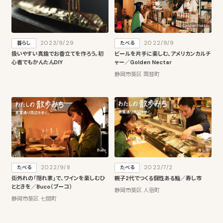
2023/9/29
2022/9/9
暮らし
たべる
扱いやすい真鍮でお香立てを作ろう。初
ビールを片手に楽しむ、アメリカンカルチ
心者でもかんたんDIY
ャー／Golden Nectar
静岡市葵区 両替町
2022/9/8
2022/7/2
たべる
たべる
街外れの「隠れ家」で、ワインを楽しむひ
親子2代でつくる個性ある鮨／寿し市
とときを／Buco（ブーコ）
静岡市葵区 人宿町
静岡市葵区 七間町