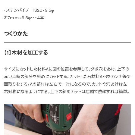
・ステンパイプ 1820×9.5φ
317ｍｍ×9.5φ・・・4本
つくりかた
【1】木材を加工する
サイズにカットした材料Aに図の位置を参照して、ダボ穴をあけ、上下の
赤い点線の部分を斜めにカットする。カットしたら材料A・Bをカンナ等で
面取りをする。Aの部材は左右で一対になるので、カットや穴あけは左
右対称になるようにする。上下の斜めカットは店頭で依頼すれば簡単。