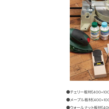
●チェリー板材(400×100×
●メープル板材(400×100
●ウォールナット板材(400×