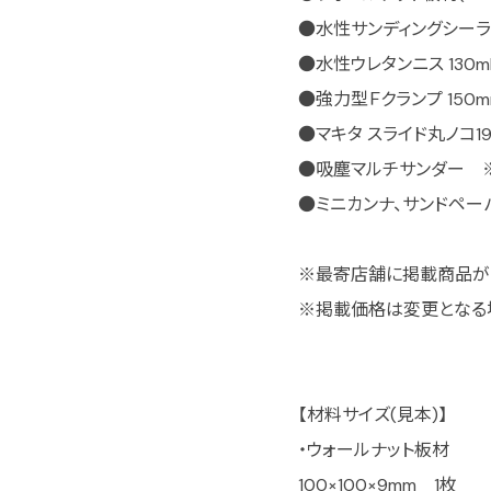
●水性サンディングシーラー 
●水性ウレタンニス 130m
●強力型Ｆクランプ 150m
●マキタ スライド丸ノコ190
●吸塵マルチサンダー 
●ミニカンナ、サンドペーパー
※最寄店舗に掲載商品が
※掲載価格は変更となる
【材料サイズ(見本)】
・ウォールナット板材
100×100×9mm 1枚