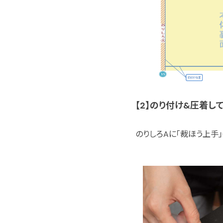
【2】のり付け&圧着し
のりしろAに「裁ほう上手