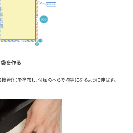
て袋を作る
」(接着剤)を塗布し、付属のへらで均等になるように伸ばす。