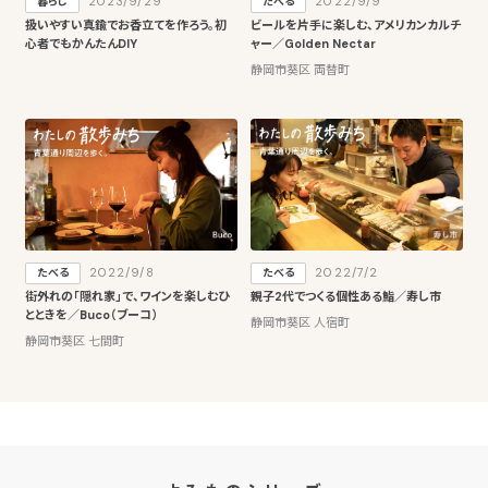
2023/9/29
2022/9/9
暮らし
たべる
扱いやすい真鍮でお香立てを作ろう。初
ビールを片手に楽しむ、アメリカンカルチ
心者でもかんたんDIY
ャー／Golden Nectar
静岡市葵区 両替町
2022/9/8
2022/7/2
たべる
たべる
街外れの「隠れ家」で、ワインを楽しむひ
親子2代でつくる個性ある鮨／寿し市
とときを／Buco（ブーコ）
静岡市葵区 人宿町
静岡市葵区 七間町