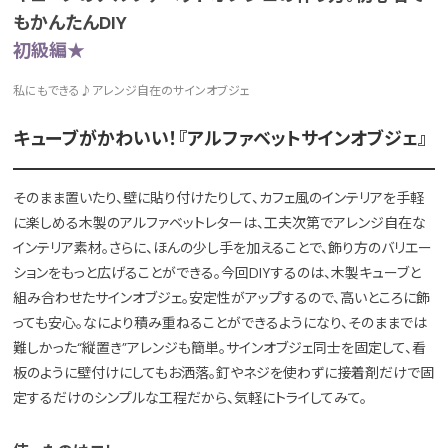
もかんたんDIY
初級編★
私にもできる♪アレンジ自在のサインオブジェ
キューブがかわいい！『アルファベットサインオブジェ』
そのまま置いたり、壁に貼り付けたりして、カフェ風のインテリアを手軽
に楽しめる木製のアルファベットレターは、工夫次第でアレンジ自在な
インテリア素材。さらに、ほんの少し手を加えることで、飾り方のバリエー
ションをもっと広げることができる。今回DIYするのは、木製キューブと
組み合わせたサインオブジェ。安定性がアップするので、高いところに飾
っても安心。なにより積み重ねることができるようになり、そのままでは
難しかった“縦置き”アレンジも簡単。サインオブジェ同士を固定して、看
板のように壁付けにしてもお洒落。釘やネジを使わずに接着剤だけで固
定するだけのシンプルな工程だから、気軽にトライしてみて。