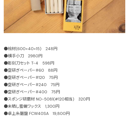
●桧材(600×40×15) 248円
●横手小刀 2980円
●彫刻刀セット T-4 598円
●空研ぎペーパー＃60 88円
●空研ぎペーパー＃120 75円
●空研ぎペーパー＃240 75円
●空研ぎペーパー＃400 75円
●スポンジ研磨材 NO-5081(#120相当) 320円
●未晒し蜜蝋ワックス 1,300円
●卓上糸鋸盤 FCW40SA 19,800円