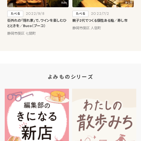
2022/9/8
2022/7/2
たべる
たべる
街外れの「隠れ家」で、ワインを楽しむひ
親子2代でつくる個性ある鮨／寿し市
とときを／Buco（ブーコ）
静岡市葵区 人宿町
静岡市葵区 七間町
よみものシリーズ