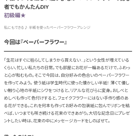
者でもかんたんDIY
初級編★
私にもできる♪ 半紙を使ったペーパーフラワーアレンジ
今回は『ペーパーフラワー』
「生花はすぐに枯らしてしまうから買えない…」という女性が増えている
くらい、忙しい私たちの日常。でも部屋にお花が一輪あるだけで、ふわっ
と心が和むもの。そこで今回は、自分好みの色合いのペーパーフラワー
を作ってみよう。 使う紙は学生時代に使った懐かしい半紙！ 薄くて優し
い触り心地の半紙にシワをつけると、リアルな花びらに変身。おしべと
めしべも作って色付けすると、フェイクフラワーにはない手作り感のあ
る花ができる。これを何本も作ってお好みの包装紙に包んでリボンを結
べば、いつまでも咲き続ける花束のできあがり。大切な記念日にプレゼ
ントしたい時は、花束の中にメッセージカードをしのばせて。