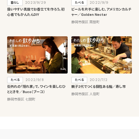
2023/9/29
2022/9/9
暮らし
たべる
扱いやすい真鍮でお香立てを作ろう。初
ビールを片手に楽しむ、アメリカンカルチ
心者でもかんたんDIY
ャー／Golden Nectar
静岡市葵区 両替町
2022/9/8
2022/7/2
たべる
たべる
街外れの「隠れ家」で、ワインを楽しむひ
親子2代でつくる個性ある鮨／寿し市
とときを／Buco（ブーコ）
静岡市葵区 人宿町
静岡市葵区 七間町