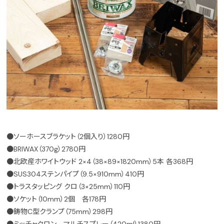
●ソーホースブラケット（2個入り）1280円
●BRIWAX（370g）2780円
●北欧産ホワイトウッド 2×4（38×89×1820mm）5本 各368円
●SUS304ステンパイプ（9.5×910mm）410円
●トラスタッピング クロ（3×25mm）110円
●ソケット（10mm）2個 各178円
●鋳物C型クランプ（75mm）298円