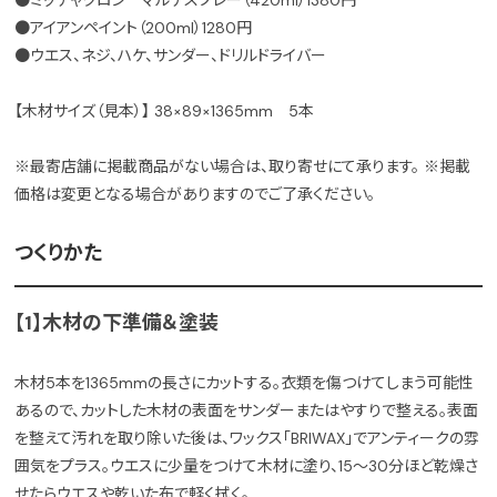
●ミッチャクロン マルチスプレー（420ml）1380円
●アイアンペイント（200ml）1280円
●ウエス、ネジ、ハケ、サンダー、ドリルドライバー
【木材サイズ（見本）】 38×89×1365mm 5本
※最寄店舗に掲載商品がない場合は、取り寄せにて承ります。 ※掲載
価格は変更となる場合がありますのでご了承ください。
つくりかた
【1】木材の下準備＆塗装
木材5本を1365mmの長さにカットする。衣類を傷つけてしまう可能性
あるので、カットした木材の表面をサンダーまたはやすりで整える。表面
を整えて汚れを取り除いた後は、ワックス「BRIWAX」でアンティークの雰
囲気をプラス。ウエスに少量をつけて木材に塗り、15〜30分ほど乾燥さ
せたらウエスや乾いた布で軽く拭く。