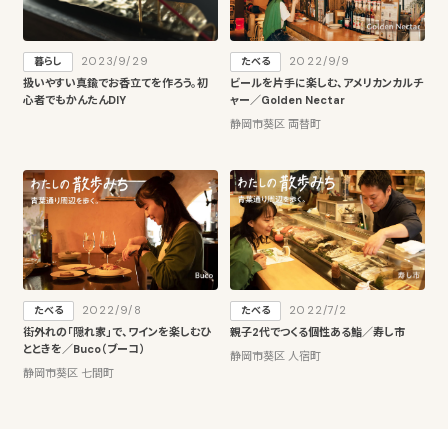
2023/9/29
2022/9/9
暮らし
たべる
扱いやすい真鍮でお香立てを作ろう。初
ビールを片手に楽しむ、アメリカンカルチ
心者でもかんたんDIY
ャー／Golden Nectar
静岡市葵区 両替町
2022/9/8
2022/7/2
たべる
たべる
街外れの「隠れ家」で、ワインを楽しむひ
親子2代でつくる個性ある鮨／寿し市
とときを／Buco（ブーコ）
静岡市葵区 人宿町
静岡市葵区 七間町