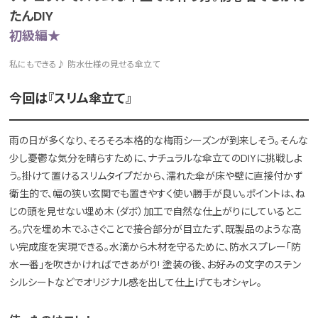
たんDIY
初級編★
私にもできる♪ 防水仕様の見せる傘立て
今回は『スリム傘立て』
雨の日が多くなり、そろそろ本格的な梅雨シーズンが到来しそう。そんな
少し憂鬱な気分を晴らすために、ナチュラルな傘立てのDIYに挑戦しよ
う。掛けて置けるスリムタイプだから、濡れた傘が床や壁に直接付かず
衛生的で、幅の狭い玄関でも置きやすく使い勝手が良い。ポイントは、ね
じの頭を見せない埋め木（ダボ）加工で自然な仕上がりにしているとこ
ろ。穴を埋め木でふさぐことで接合部分が目立たず、既製品のような高
い完成度を実現できる。水滴から木材を守るために、防水スプレー「防
水一番」を吹きかければできあがり! 塗装の後、お好みの文字のステン
シルシートなどでオリジナル感を出して仕上げてもオシャレ。