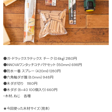
●ガ−ドラックスラテックス チーク（0.6kg）2180円
●INNOVAワンタッチコテパケセット（150mm）698円
●防水一番 スプレー（420ml）1280円
●六角軸ダボ錐（8.0mm）948円
●木ダボ切り 1180円
●木ダボ（8×40 100個入り）660円
・木材、ねじ 各種
★今回使った木材サイズ（見本）