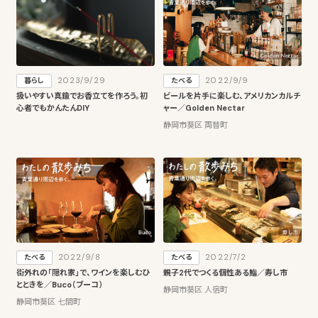
2023/9/29
2022/9/9
暮らし
たべる
扱いやすい真鍮でお香立てを作ろう。初
ビールを片手に楽しむ、アメリカンカルチ
心者でもかんたんDIY
ャー／Golden Nectar
静岡市葵区 両替町
2022/9/8
2022/7/2
たべる
たべる
街外れの「隠れ家」で、ワインを楽しむひ
親子2代でつくる個性ある鮨／寿し市
とときを／Buco（ブーコ）
静岡市葵区 人宿町
静岡市葵区 七間町