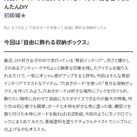
んたんDIY
初級編★
私にもできる♪ 穴あきボードを使って 自由に飾れる収納ボックス
今回は『自由に飾れる収納ボックス』
最近、DIY好き女子の中で流行っている“男前インテリア”。渋さと懐かし
さのあるアンティークやちょっと無骨な印象を残したアイテムを取り入
れるだけで、一気にオシャレ感がアップすると評判。今回はそんな男前
インテリアでマストなアイテム、“穴あきボード”を使った「見せる収納ボッ
クス」を作ってみよう。穴あきボードは好きな場所にフックを付けられ、
飾りたい場所に合わせて自由にカスタマイズできるのが最大の特徴。作
り方は初心者でも簡単。ボードと木枠を好きな色に塗った後、棚受けを
取り付けた木枠にボードを貼ればほぼ完成。今回のようにモノクロでシ
ックにまとめてみたり、黒板塗料を塗りナチュラルテイストでシンプルに
仕上げるのもオススメ。