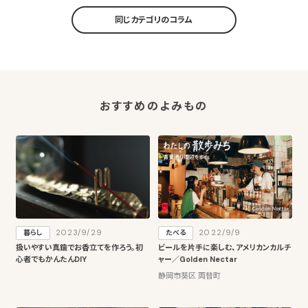
同じカテゴリのコラム
おすすめのよみもの
2023/9/29
2022/9/9
暮らし
たべる
扱いやすい真鍮でお香立てを作ろう。初
ビールを片手に楽しむ、アメリカンカルチ
心者でもかんたんDIY
ャー／Golden Nectar
静岡市葵区 両替町