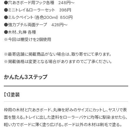
●穴あきボード用フック各種 248円〜
●ミニトレイ＆ローラーセット 398円
●ミルクペイント（各色200ml） 850円
●強力ブチル両面テープ 428円～
●木材、丸棒 各種
※今回は棚受けを2個使用
※最寄店舗に掲載商品がない場合は、取り寄せにて承ります。
※掲載価格は変更となる場合がありますのでご了承ください。
かんたん３ステップ
【1】塗装
枠用の木材と穴あきボード、丸棒を好みのサイズにカットし、ヤスリで表
面を整える。トレイに出した塗料をローラーバケに均等に馴染ませたら、
軽い力でボードに薄く塗り広げる。ボード以外の木材は刷毛で塗る。