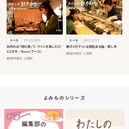
2022/9/8
2022/7/2
たべる
たべる
街外れの「隠れ家」で、ワインを楽しむひ
親子2代でつくる個性ある鮨／寿し市
とときを／Buco（ブーコ）
静岡市葵区 人宿町
静岡市葵区 七間町
よみものシリーズ