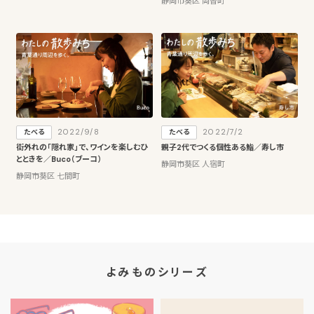
静岡市葵区 両替町
2022/9/8
2022/7/2
たべる
たべる
街外れの「隠れ家」で、ワインを楽しむひ
親子2代でつくる個性ある鮨／寿し市
とときを／Buco（ブーコ）
静岡市葵区 人宿町
静岡市葵区 七間町
よみものシリーズ