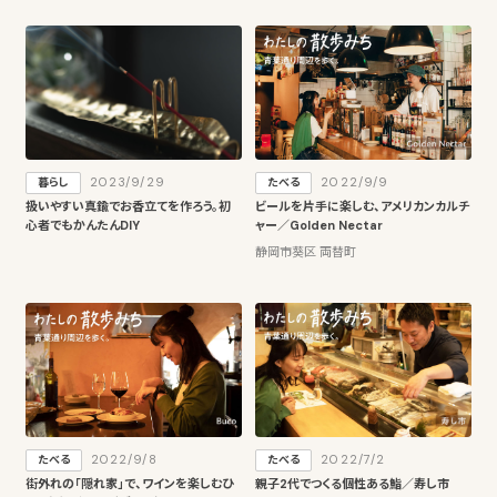
2023/9/29
2022/9/9
暮らし
たべる
扱いやすい真鍮でお香立てを作ろう。初
ビールを片手に楽しむ、アメリカンカルチ
心者でもかんたんDIY
ャー／Golden Nectar
静岡市葵区 両替町
2022/9/8
2022/7/2
たべる
たべる
街外れの「隠れ家」で、ワインを楽しむひ
親子2代でつくる個性ある鮨／寿し市