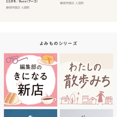
とときを／Buco（ブーコ）
静岡市葵区 人宿町
静岡市葵区 七間町
よみものシリーズ