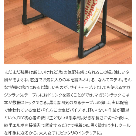
まだまだ残暑は厳しいけれど、秋の気配も感じられるこの頃。涼しい夕
風がそよぐ中、窓辺でお気に入りの本を読みふける…なんてステキ。そん
な“読書の秋”にあると嬉しいものが、サイドテーブルとしても使えるマガ
ジンラック。テーブルにはドリンクを置くことができ、マガジンラックには
本が数冊ストックできる。黒く雰囲気のあるテーブルの脚は、実は配管
で使われている塩ビパイプ。この塩ビパイプは、軽い・安い・作業が簡単
という、DIY初心者の救世主ともいえる素材。好きな長さに切った後は、
継手エルボを接着剤で固定するだけで接着OK。黒く塗れば少しクール
な印象になるから、大人女子にピッタリのインテリアに。