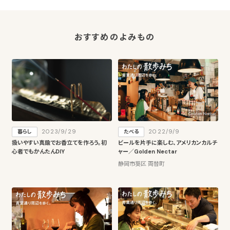
おすすめのよみもの
2023/9/29
2022/9/9
暮らし
たべる
扱いやすい真鍮でお香立てを作ろう。初
ビールを片手に楽しむ、アメリカンカルチ
心者でもかんたんDIY
ャー／Golden Nectar
静岡市葵区 両替町