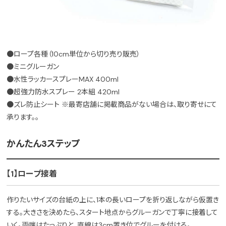
●ロープ各種（10cm単位から切り売り販売）
●ミニグルーガン
●水性ラッカースプレーMAX 400ml
●超強力防水スプレー 2本組 420ml
●ズレ防止シート ※最寄店舗に掲載商品がない場合は、取り寄せにて
承ります。。
かんたん3ステップ
【1】ロープ接着
作りたいサイズの台紙の上に、1本の長いロープを折り返しながら仮置き
する。大きさを決めたら、スタート地点からグルーガンで丁寧に接着して
いく。両端はたっぷりと、直線は3cm置き位でグルーを付ける。