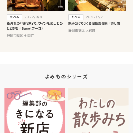
2022/9/8
2022/7/2
たべる
たべる
街外れの「隠れ家」で、ワインを楽しむひ
親子2代でつくる個性ある鮨／寿し市
とときを／Buco（ブーコ）
静岡市葵区 人宿町
静岡市葵区 七間町
よみものシリーズ