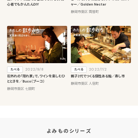
心者でもかんたんDIY
ャー／Golden Nectar
静岡市葵区 両替町
2022/9/8
2022/7/2
たべる
たべる
街外れの「隠れ家」で、ワインを楽しむひ
親子2代でつくる個性ある鮨／寿し市
とときを／Buco（ブーコ）
静岡市葵区 人宿町
静岡市葵区 七間町
よみものシリーズ