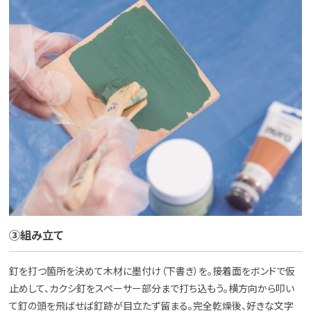
③組み立て
釘を打つ箇所を決めて木材に墨付け（下書き）を。接着面をボンドで仮
止めして、カクシ釘をスペーサー部分まで打ち込もう。横方向から叩い
て釘の頭を飛ばせば釘跡が目立たず留まる。完全乾燥後、好きな文字