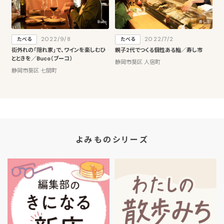
2022/9/8
2022/7/2
たべる
たべる
街外れの「隠れ家」で、ワインを楽しむひ
親子2代でつくる個性ある鮨／寿し市
とときを／Buco（ブーコ）
静岡市葵区 人宿町
静岡市葵区 七間町
よみものシリーズ