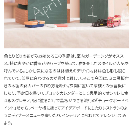
色とりどりの花が咲き始めるこの季節は、室内ガーデニングがオスス
メ。特に爽やかに香る花やハーブを植えて、春を楽しむスタイルが人気を
呼んでいる。しかし気になるのは鉢植えのデザイン。鉢は色も形も限ら
れていて、部屋に合わせるのが意外と難しい。そこで今回は、ミニ黒板付
きの木製の鉢カバーの作り方を紹介。玄関に置いて家族との伝言板に
したり、予定日を書いてブロックカレンダーとして実用的でオシャレに使
えるスグレモノ。板に塗るだけで黒板ができる流行の「チョークボードペ
イント」だから、ベニヤ板に塗ってアイデアボードにしたりレストランのよ
うにディナーメニューを書いたり、インテリアに合わせてアレンジしてみ
よう。