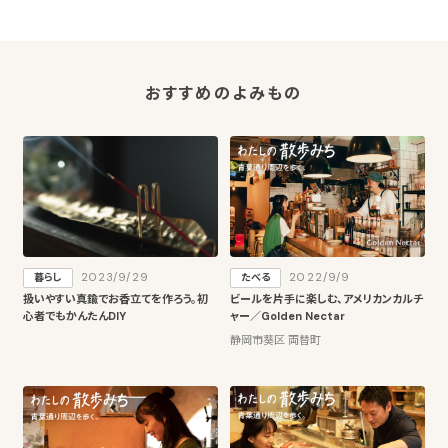
おすすめのよみもの
2023/9/29
2022/9/9
暮らし
たべる
扱いやすい真鍮でお香立てを作ろう。初
ビールを片手に楽しむ、アメリカンカルチ
心者でもかんたんDIY
ャー／Golden Nectar
静岡市葵区 両替町