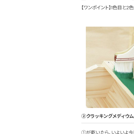
【ワンポイント】1色目と
②クラッキングメディウ
①が乾いたら、いよいよ今