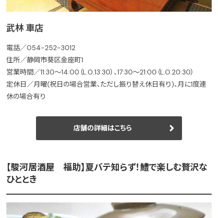
武林 車店
電話／054-252-3012
住所／静岡市葵区金座町1
営業時間／11:30～14:00（L.O.13:30）、17:30～21:00（L.O.20:30）
定休日／月曜(祝日の場合営業、ただし振り替え休日有り)、月に1度連
休の場合有り
店舗の詳細はこちら
【駿河居酒屋 福助】夏バテ知らず！鱧で楽しむ贅沢な
ひととき