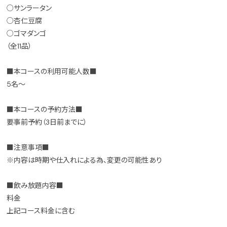
○サンラータン
○杏仁豆腐
○ゴマダンゴ
（全11品）
■本コースの利用可能人数■
5名～
■本コースの予約方法■
要事前予約（3日前までに）
■注意事項■
※内容は時期や仕入れによる為、変更の可能性あり
■飲み放題内容■
料金
上記コース料金に含む