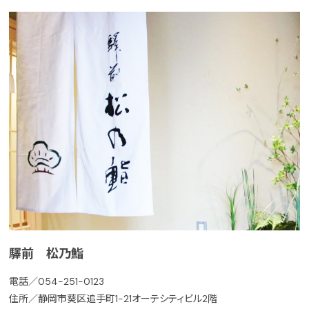
驛前 松乃鮨
電話／054-251-0123
住所／静岡市葵区追手町1-21オーテシティビル2階