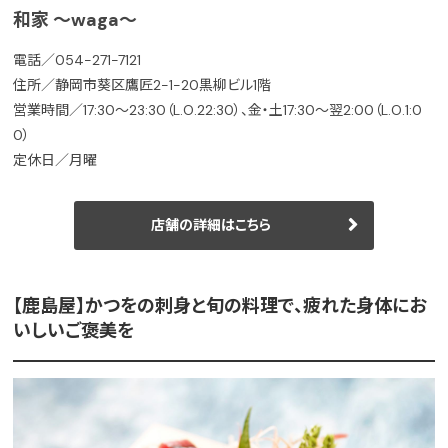
和家 ～waga～
電話／054-271-7121
住所／静岡市葵区鷹匠2-1-20黒柳ビル1階
営業時間／17:30～23:30（L.O.22:30）、金・土17:30～翌2:00（L.O.1:0
0）
定休日／月曜
店舗の詳細はこちら
【鹿島屋】かつをの刺身と旬の料理で、疲れた身体にお
いしいご褒美を