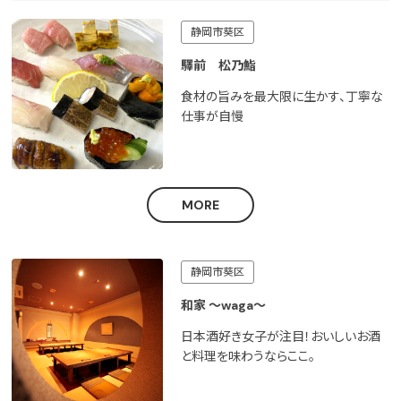
静岡市葵区
驛前 松乃鮨
食材の旨みを最大限に生かす、丁寧な
仕事が自慢
MORE
静岡市葵区
和家 ～waga～
日本酒好き女子が注目！おいしいお酒
と料理を味わうならここ。