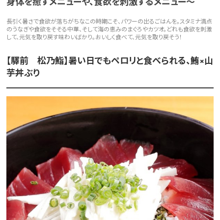
身体を癒すメニューや、食欲を刺激するメニュー～
長引く暑さで食欲が落ちがちなこの時期こそ、パワーの出るごはんを。スタミナ満点
のうなぎや食欲をそそる中華、そして海の恵みのまぐろやカツオ。どれも食欲を刺激
して、元気を取り戻す味わいばかり。おいしく食べて、元気を取り戻そう！
【驛前 松乃鮨】暑い日でもペロリと食べられる、鮪×山
芋丼ぶり