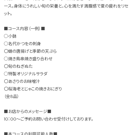
ース。身体にうれしい旬の栄養と、心を満たす満腹感で夏の疲れをリセ
ット。
■コース内容（一例）■
○小鉢
○名代かつをの刺身
〇蛸の唐揚げと季節の天ぷら
○焼き鳥串焼き盛り合わせ
〇旬のねぎぬた
○特製オリジナルサラダ
〇あさりのお味噌汁
〇桜海老とじゃこの焼きおにぎり
（全8品）
■お店からのメッセージ■
10：00～ご予約お問い合わせ受付けしております。
■本コースの利用可能人数■