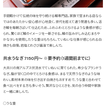
手間暇かけて伝統の味を守り続ける鰻専門店。家族で営まれる店なら
ではのあたたかい安心感が心地良く、世代を超えて通う常連も多い。活
き鰻を毎朝さばいて仕込むため、ふわふわととろけるような食感が感じ
られ、驚くほど鰻のイメージを一新させる。鰻の旨みがしみ込むまろや
かなタレを使用したうな重はもちろん、ていねいな仕事が感じられる白
焼きも自慢。岩塩とわさび醤油で楽しんで。
共水うなぎ 7150円〜 ※要予約（1週間前までに）
大井川の南アルプス伏流水でていねいに育てられた、希少なブランドう
なぎ。脂が甘く口の中でとろける食感は、まるで天然うなぎのような味
わい。素材本来の味を引き出す白焼きもおすすめで、うな重と合わせて
食べ比べをする方も多いそう。贅沢なひとときを、気の合う仲間や家族
と一緒に楽しんで。
◯うな重