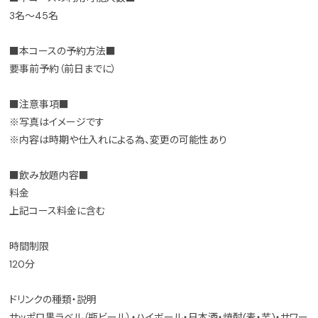
3名～45名
■本コースの予約方法■
要事前予約（前日までに）
■注意事項■
※写真はイメージです
※内容は時期や仕入れによる為、変更の可能性あり
■飲み放題内容■
料金
上記コース料金に含む
時間制限
120分
ドリンクの種類・説明
サッポロ黒ラベル（瓶ビール）・ハイボール・日本酒・焼酎(麦・芋)・サワー