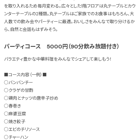
を取り入れるため毎月変わる。広々とした1階フロアは丸テーブルとカウ
ンターテーブルの2種類。丸テーブルはご家族でのお食事はもちろん、大
人数での飲み会やパーティーに最適。おいしさをみんなで取り分けるか
ら、自然と会話もはずみそう。
パーティコース 5000円（90分飲み放題付き）
バラエティ豊かな中華料理をみんなでシェアして楽しもう！
■コース内容（一例）■
○バンバンチー
○クラゲの甘酢
○鶏肉とナッツの唐辛子炒め
○春巻き
○麻婆豆腐
○焼き餃子
○エビのチリソース
○チャーハン