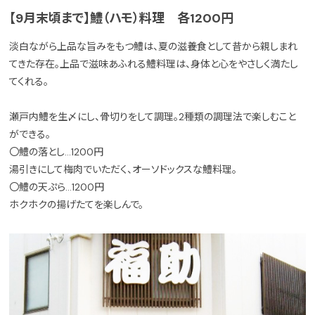
【9月末頃まで】鱧（ハモ）料理 各1200円
淡白ながら上品な旨みをもつ鱧は、夏の滋養食として昔から親しまれ
てきた存在。上品で滋味あふれる鱧料理は、身体と心をやさしく満たし
てくれる。
瀬戸内鱧を生〆にし、骨切りをして調理。2種類の調理法で楽しむこと
ができる。
〇鱧の落とし…1200円
湯引きにして梅肉でいただく、オーソドックスな鱧料理。
〇鱧の天ぷら…1200円
ホクホクの揚げたてを楽しんで。