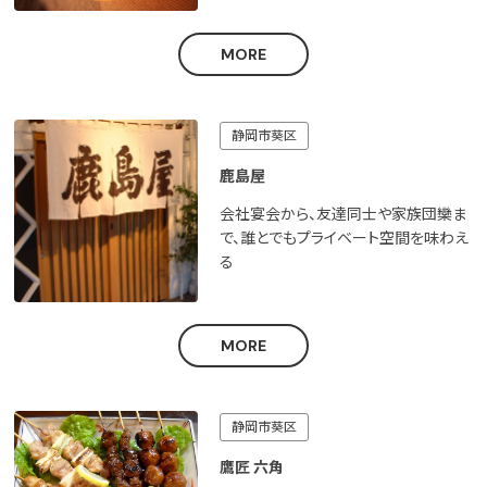
MORE
静岡市葵区
鹿島屋
会社宴会から、友達同士や家族団欒ま
で、誰とでもプライベート空間を味わえ
る
MORE
静岡市葵区
鷹匠 六角