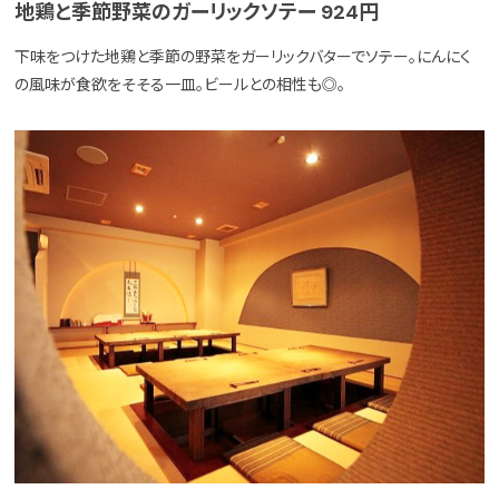
地鶏と季節野菜のガーリックソテー 924円
下味をつけた地鶏と季節の野菜をガーリックバターでソテー。にんにく
の風味が食欲をそそる一皿。ビールとの相性も◎。