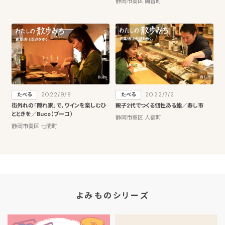
静岡市葵区 両替町
2022/9/8
2022/7/2
たべる
たべる
街外れの「隠れ家」で、ワインを楽しむひ
親子2代でつくる個性ある鮨／寿し市
とときを／Buco（ブーコ）
静岡市葵区 人宿町
静岡市葵区 七間町
よみものシリーズ