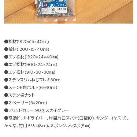
●桧材(1820×15×40㎜)
●桧材(1200×15×40㎜)
●エゾ松材(1820×24×40㎜)
●エゾ松材(900×24×24㎜)
●エゾ松材(910×30×30㎜)
●ステンスリムねじフレキ30㎜
●ステン6角ボルト(6×60㎜)
●ステン袋ナット
●スペーサー(5×20㎜)
●ソリッドカラー 90ｇ スカイグレー
●電動ドリルドライバー、片目片口スパナ(口幅10)、サンダー(ヤスリ)、
かんな、竹用ドリル(8㎜)、スポンジ、木ダボ(8㎜)